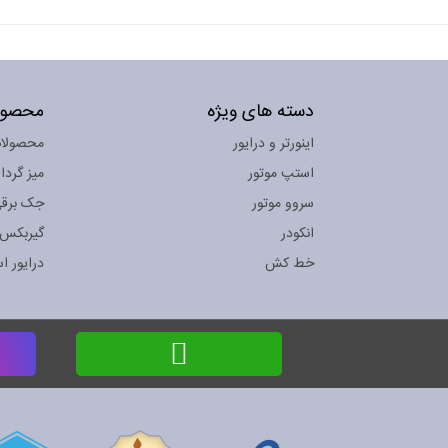
دسته های ویژه
محصول
اینورتر و درایور
محصولات ligent
استپ موتور
میز گردا
سروو موتور
جک برق
انکودر
گیربکس
خط کش
درایور ا