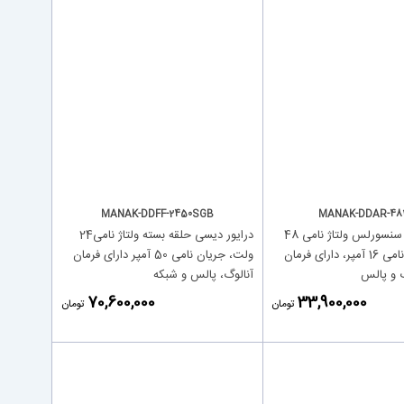
MANAK-DDFF-2450SGB
MANAK-DDAR-48
درایور دیسی سنسورلس ولتاژ نامی 48
درایور دیسی حلقه بسته ولتاژ نامی24
ولت، جریان نامی 16 آمپر، دارای فرمان
ولت، جریان نامی 50 آمپر دارای فرمان
 و پالس
آنالوگ، پالس و شبکه
‎70,600,000
‎33,900,000
تومان
تومان