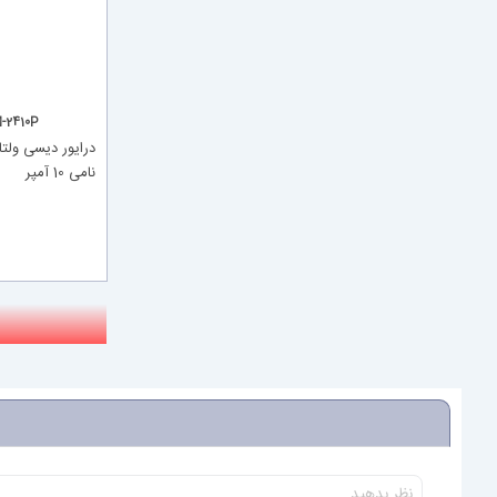
-2410P
نامی 10 آمپر