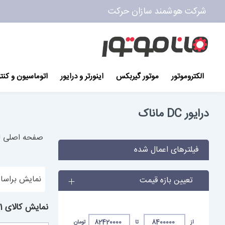
شرکت هوشمند سازان حرکت
پرش
به
محتوا
الکتروموتور
موتور گیربکس
اینورتر و درایور
اتوماسیون و کنت
درایور DC ماناک
صفحه اصلی
فیلترهای اعمال شده
نمایش براسا
تعیین بازه قیمت
نمایش کالای 1 تا کالای 10
از
تا
تومان