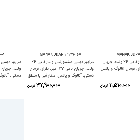
0P
MANAK-DDAR-2432P-5V
MANAK-DDPA-
درایور دیسی ولتاژ نامی 24 ولت، جریان
درایور دیسی سنسورلس ولتاژ نامی 24
ولت، جریان نامی 32 آمپر، دارای فرمان
دستی، آنالوگ و پالس، سفارشی با منطق
دستی، آنالوگ
5 ولت برای ورودی سرعت و جهت
‎37,900,000
‎11,510,000
تومان
تومان