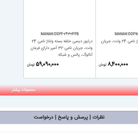
MANAK-DDFF-2432PFB
MANAK-DDPM
درایور دیسی ولتاژ نامی 24 ولت، جریان
درایور دیسی حلقه بسته ولتاژ نامی 24
ولت، جریان نامی 32 آمپر دارای فرمان
آنالوگ، پالس و شبکه
‎59,090,000
‎8,400,000
تومان
تومان
محصولات بیشتر
نظرات | پرسش و پاسخ | درخواست