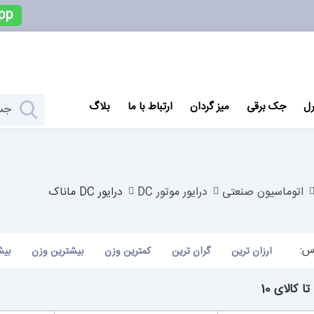
pp
رل
جک برقی
میز گردان
ارتباط با ما
بلاگ
اتوماسیون صنعتی
درایور موتور DC
درایور DC ماناک
س:
ارزان ترین
گران ترین
کمترین وزن
بیشترین وزن
بیش