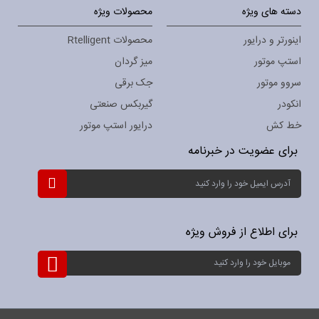
دسته های ویژه
محصولات ویژه
اینورتر و درایور
محصولات Rtelligent
استپ موتور
میز گردان
سروو موتور
جک برقی
انکودر
گیربکس صنعتی
خط کش
درایور استپ موتور
برای عضویت در خبرنامه
ثبت
نام
برای
خبرنامه:
برای اطلاع از فروش ویژه
ثبت
نام
برای
خبرنامه: