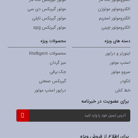
الکتروموتور موتوژن
موتور گیربکس دی سی
الکتروموتور استریم
موتور گیربکس تایلی
الکتروموتور چینی
موتور گیربکس spg
دسته های ویژه
محصولات ویژه
اینورتر و درایور
محصولات Rtelligent
استپ موتور
میز گردان
سروو موتور
جک برقی
انکودر
گیربکس صنعتی
خط کش
درایور استپ موتور
برای عضویت در خبرنامه
ثبت
نام
برای
خبرنامه:
برای اطلاع از فروش ویژه