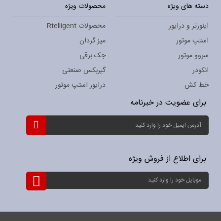
دسته های ویژه
محصولات ویژه
اینورتر و درایور
محصولات Rtelligent
استپ موتور
میز گردان
سروو موتور
جک برقی
انکودر
گیربکس صنعتی
خط کش
درایور استپ موتور
برای عضویت در خبرنامه
ثبت
نام
برای
خبرنامه:
برای اطلاع از فروش ویژه
ثبت
نام
برای
خبرنامه: