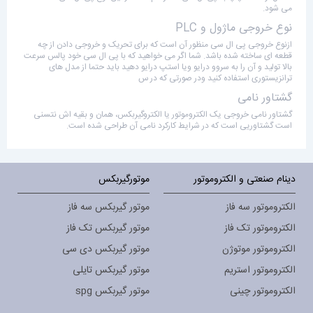
می شود.
نوع خروجی ماژول و PLC
ازنوع خروجی پی ال سی منظور آن است که برای تحریک و خروجی دادن از چه
قطعه ای ساخته شده باشد. شما اگر می خواهید که با پی ال سی خود پالس سرعت
بالا تولید و آن را به سروو درایو ویا استپ درایو دهید باید حتما از مدل های
ترانزیستوری استفاده کنید ودر صورتی که در س
گشتاور نامی
گشتاور نامی خروجی یک الکتروموتور یا الکتروگیربکس، همان و بقیه اش نتسنی
است گشتاوریی است که در شرایط کارکرد نامی آن طراحی شده است.
دینام صنعتی و الکتروموتور
موتورگیربکس
الکتروموتور سه فاز
موتور گیربکس سه فاز
الکتروموتور تک فاز
موتور گیربکس تک فاز
الکتروموتور موتوژن
موتور گیربکس دی سی
الکتروموتور استریم
موتور گیربکس تایلی
الکتروموتور چینی
موتور گیربکس spg