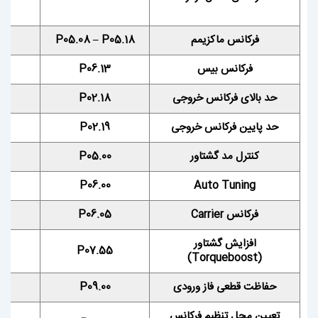
فرکانس ماکزیمم
P05.08 – P05.18
فرکانس بیس
P06.13
حد بالای فرکانس خروجی
P02.18
حد پایین فرکانس خروجی
P02.19
کنترل مد گشتاور
P05.00
P06.00
Auto Tuning
فرکانس Carrier
P06.05
افزایش گشتاور
P07.55
(Torqueboost)
حفاظت قطعی فاز ورودی
P09.00
به 
تعیین محل تنظیم فرکانس