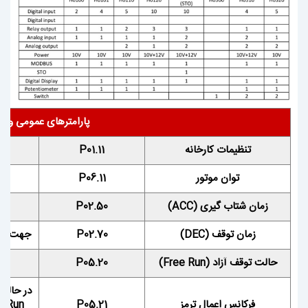
پارامترهای عمومی و کارب
تنظیمات کارخانه
P01.11
توان موتور
P06.11
زمان شتاب گیری (ACC)
P02.50
زمان توقف (DEC)
P02.70
جهت نیاز
حالت توقف آزاد (Free Run)
P05.20
فرکانس اعمال ترمز
P05.21