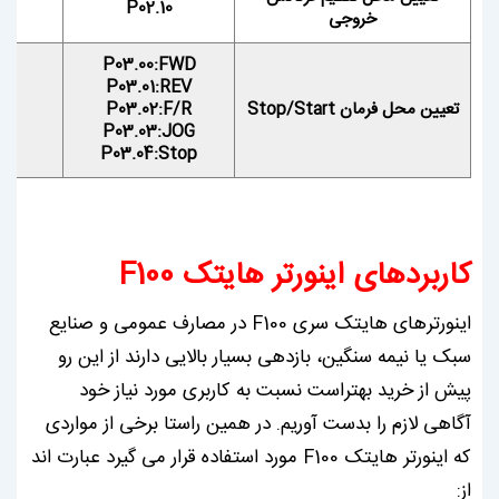
P02.10
خروجی
P03.00:FWD
P03.01:REV
تعیین محل فرمان Stop/Start
P03.02:F/R
P03.03:JOG
P03.04:Stop
کاربردهای اینورتر هایتک F100
اینورترهای هایتک سری F100 در مصارف عمومی و صنایع
سبک یا نیمه سنگین، بازدهی بسیار بالایی دارند از این رو
پیش از خرید بهتراست نسبت به کاربری مورد نیاز خود
آگاهی لازم را بدست آوریم. در همین راستا برخی از مواردی
که اینورتر هایتک F100 مورد استفاده قرار می گیرد عبارت اند
از: