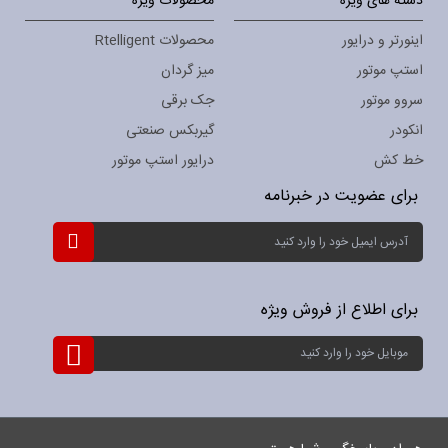
دسته های ویژه
محصولات ویژه
اینورتر و درایور
محصولات Rtelligent
استپ موتور
میز گردان
سروو موتور
جک برقی
انکودر
گیربکس صنعتی
خط کش
درایور استپ موتور
برای عضویت در خبرنامه
ثبت
نام
برای
خبرنامه:
برای اطلاع از فروش ویژه
ثبت
نام
برای
خبرنامه: