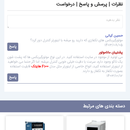
نظرات | پرسش و پاسخ | درخواست
حسین کیانی
موتورگیربکس های تکفازی که دارید رو میشه با اینورتر کنترل دور کرد؟
1403/08/05
پاسخ
پشتیبان ماناموتور
می تونید از
موجود در سایت استفاده کنید. در این نوع موتورگیربکس ها که پشت شون
یک تاکو وجود داره، سرعت با دقیت خیلی خوبی کنترل میشه. اما اگر حتما می خواهید
از اینورتر استفاده کنید، انواع خاصی از اینورتر مثل مدل
F100 هایتک
قابلیت استفاده
بصورت تکفاز به تکفاز رو دارند.
1403/10/12
پاسخ
دسته بندی های مرتبط