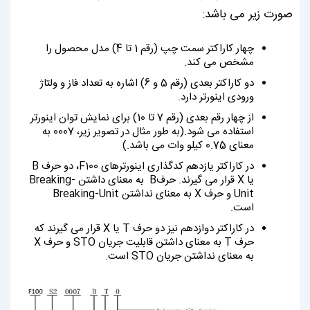
صورت زیر می باشد:
چهار کاراکتر سمت چپ (رقم 1 تا 4) مدل محصول را
مشخص می کند.
دو کاراکتر بعدی (رقم 5 و 6) اشاره به تعداد فاز و ولتاژ
ورودی اینورتر دارد.
از چهار رقم بعدی (رقم 7 تا 10) برای نمایش توان اینورتر
استفاده می شود.(به طور مثال در تصویر زیر، 0007 به
معنای 0.75 کیلو وات می باشد.)
در کاراکتر یازدهم کدگذاری اینورترهای F100، دو حرف B
یا X قرار می گیرند. حرفB به معنای داشتن Breaking-
Unit و حرف X به معنای نداشتن Breaking-Unit
است.
در کاراکتر دوازدهم نیز دو حرف T یا X قرار می گیرند که
حرف T به معنای داشتن قابلیت جریان STO و حرف X
به معنای نداشتن جریان STO است.