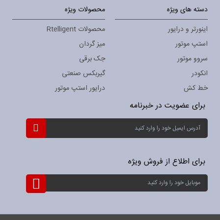
دسته های ویژه
محصولات ویژه
اینورتر و درایور
محصولات Rtelligent
استپ موتور
میز گردان
سروو موتور
جک برقی
انکودر
گیربکس صنعتی
خط کش
درایور استپ موتور
برای عضویت در خبرنامه
ثبت
نام
برای
خبرنامه:
برای اطلاع از فروش ویژه
ثبت
نام
برای
خبرنامه: