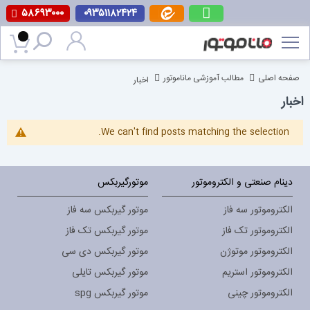
۵۸۶۹۳۰۰۰
۰۹۳۵۱۱۸۲۴۲۴
پرش
به
محتوا
صفحه اصلی
مطالب آموزشی ماناموتور
اخبار
اخبار
We can't find posts matching the selection.
دینام صنعتی و الکتروموتور
موتورگیربکس
الکتروموتور سه فاز
موتور گیربکس سه فاز
الکتروموتور تک فاز
موتور گیربکس تک فاز
الکتروموتور موتوژن
موتور گیربکس دی سی
الکتروموتور استریم
موتور گیربکس تایلی
الکتروموتور چینی
موتور گیربکس spg