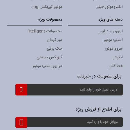
الکتروموتور چینی
موتور گیربکس spg
دسته های ویژه
محصولات ویژه
اینورتر و درایور
محصولات Rtelligent
استپ موتور
میز گردان
سروو موتور
جک برقی
انکودر
گیربکس صنعتی
خط کش
درایور استپ موتور
برای عضویت در خبرنامه
ثبت
نام
برای
خبرنامه:
برای اطلاع از فروش ویژه
ثبت
نام
برای