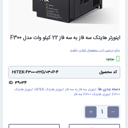
رفتن
اینورتر هایتک سه فاز به سه فاز 22 کیلو وات مدل F300
به
ابتدای
گالری
برای بررسی این محصول اولین باشید
تصاویر
موجود
کد محصول
HITEK-F300-022G/030P-4
ID: 39034
دسته بندی ها:
اینورتر سه فاز به سه فاز
,
اینورتر هایتک HITEK
,
اینورتر هایتک
F300
,
اینورتر هایتک F300 سه فاز
تعداد