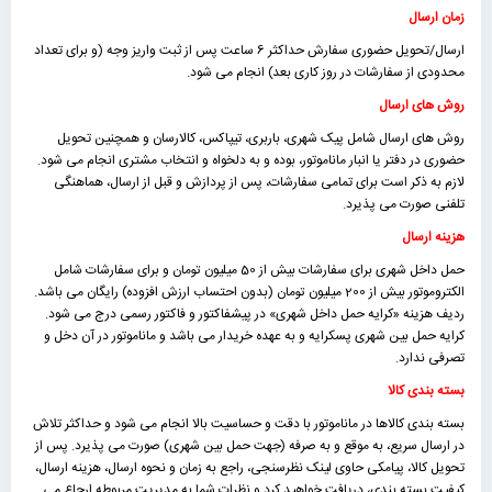
زمان ارسال
ارسال/تحویل حضوری سفارش حداکثر 6 ساعت پس از ثبت واریز وجه (و برای تعداد
محدودی از سفارشات در روز کاری بعد) انجام می شود.
روش های ارسال
روش های ارسال شامل پیک شهری، باربری، تیپاکس، کالارسان و همچنین تحویل
حضوری در دفتر یا انبار ماناموتور، بوده و به دلخواه و انتخاب مشتری انجام می شود.
لازم به ذکر است برای تمامی سفارشات، پس از پردازش و قبل از ارسال، هماهنگی
تلفنی صورت می پذیرد.
هزینه ارسال
حمل داخل شهری برای سفارشات بیش از 50 میلیون تومان و برای سفارشات شامل
الکتروموتور بیش از 200 میلیون تومان (بدون احتساب ارزش افزوده) رایگان می باشد.
ردیف هزینه «كرايه حمل داخل شهری» در پیشفاکتور و فاکتور رسمی درج می شود.
کرایه حمل بین شهری پسکرایه و به عهده خریدار می باشد و ماناموتور در آن دخل و
تصرفی ندارد.
بسته بندی کالا
بسته بندی کالاها در ماناموتور با دقت و حساسیت بالا انجام می شود و حداکثر تلاش
در ارسال سریع، به موقع و به صرفه (جهت حمل بین شهری) صورت می پذیرد. پس از
تحویل کالا، پیامکی حاوی لینک نظرسنجی، راجع به زمان و نحوه ارسال، هزینه ارسال،
کیفیت بسته بندی، دریافت خواهید کرد و نظرات شما به مدیریت مربوطه ارجاع می