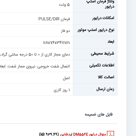
ولتاژ فرمان استپ
5 ولت
درایور
امکانات درایور
فرمان PULSE/DIR
نوع درایور استپ موتور
دو فاز
ابعاد
118x76x34mm
شرایط محیطی
دمای مجاز کاری از 0 تا 50 درجه سانتی گراد، رطوبت مجاز از 40 تا 90 درصد، ارتعاشات مجاز برابر با 0.5g
اطلاعات تکمیلی
اتصال شفت خروجی: نیروی مجاز شفت: ابعاد
اصالت کالا
اصل
زمان ارسال
1 روز کاری
فایل های ضمیمه
منوال درایور DM556E لیدشاین
(939.49 kB)