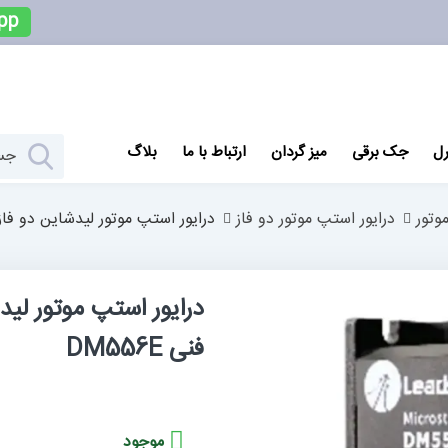
pp
رل
جک برقی
میز گردان
ارتباط با ما
بلاگ
وتور
درایور استپ موتور دو فاز
درایور استپ موتور لیدشاین دو فاز 4 سیم جریان 5.6 آمپر کد فنی 556E
فنی DM556E
موجود