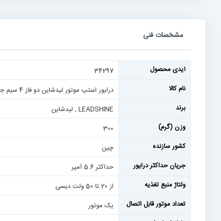
رفتن
به
ابتدای
گالری
تصاویر
مشخصات فنی
مشخصات
آیدی محصول
34297
فنی
نام کالا
درایور استپ موتور لیدشاین دو فاز 4 سیم جریان 5.6 آمپر کد فنی DM556E
برند
LEADSHINE , لیدشاین
وزن (گرم)
300
کشور سازنده
چین
جریان حداکثر درایور
حداکثر 5.6 آمپر
ولتاژ منبع تغذیه
از 20 تا 50 ولت دیسی
تعداد موتور قابل اتصال
یک موتور