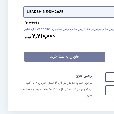
LEADSHINE-DM556E
ID: 34297
ایور استپ موتور دو فاز
,
درایور استپ موتور لیدشاین
,
Leadshine, لیدشاین
7٬710٬000
تومان
افزودن به سبد خرید
بررسی سریع
درایور استپ موتور دو فاز، 4 سیم، جریان 7.2 آمپر
لیدشاین ، ولتاژ تغذیه از 20 تا 50 ولت دیسی ، ساخت
چین