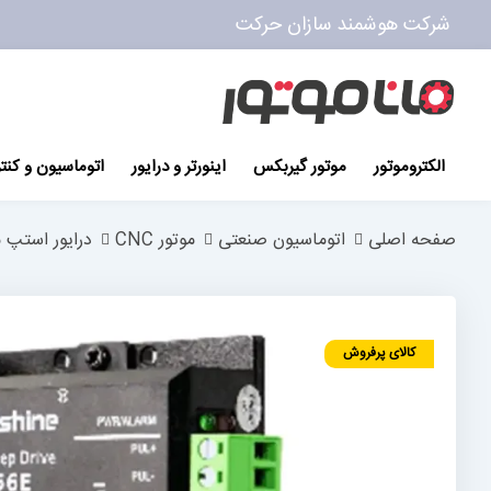
شرکت هوشمند سازان حرکت
پرش
به
محتوا
الکتروموتور
موتور گیربکس
اینورتر و درایور
اتوماسیون و کنت
صفحه اصلی
اتوماسیون صنعتی
موتور CNC
درایور استپ م
رفتن
به
کالای پرفروش
انتهای
گالری
تصاویر