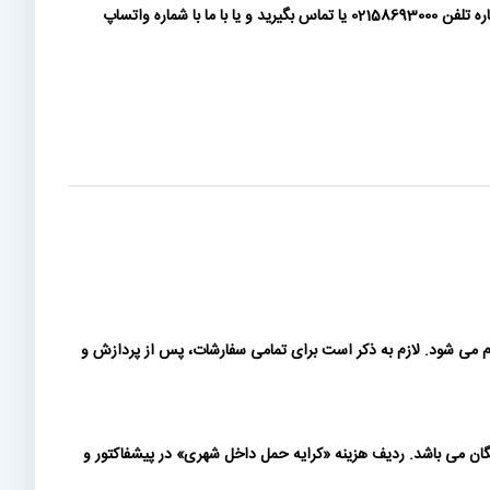
پرداخت بصورت چک فعلا در سایت فعال نمی باشد. در صورتی که مشتری حقوقی هستید و الزام به پرداخت چک برای وجه پیش فاکتور دارید، لطفا با شماره تلفن 02158693000 یا تماس بگیرید و یا با ما با شماره واتساپ
ام می شود. لازم به ذکر است برای تمامی سفارشات، پس از پردازش و
 بیش از 200 میلیون تومان (بدون احتساب ارزش افزوده) رایگان می باشد. ردیف هزینه «كرايه حمل داخل شهری» در پیشفاکتور و