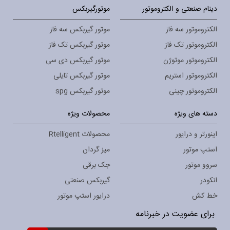
دینام صنعتی و الکتروموتور
موتورگیربکس
الکتروموتور سه فاز
موتور گیربکس سه فاز
الکتروموتور تک فاز
موتور گیربکس تک فاز
الکتروموتور موتوژن
موتور گیربکس دی سی
الکتروموتور استریم
موتور گیربکس تایلی
الکتروموتور چینی
موتور گیربکس spg
دسته های ویژه
محصولات ویژه
اینورتر و درایور
محصولات Rtelligent
استپ موتور
میز گردان
سروو موتور
جک برقی
انکودر
گیربکس صنعتی
خط کش
درایور استپ موتور
برای عضویت در خبرنامه