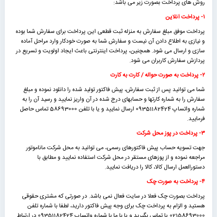
روش های پرداخت بصورت زیر می باشد:
۱- پرداخت آنلاین
پرداخت موفق مبلغ سفارش به منزله ثبت قطعی این پرداخت برای سفارش شما بوده
و نیازی به اطلاع دادن آن نیست و سفارش شما به صورت خودکار وارد مراحل آماده
سازی و ارسال می شود. همچنین، پرداخت اینترنتی باعث ایجاد اولویت و تسریع در
پردازش سفارش کاربران می شود.
۲- پرداخت به صورت حواله / کارت به کارت
شما می توانید پس از ثبت سفارش، پیش فاکتور تولید شده را دانلود نموده و مبلغ
سفارش را به شماره کارتها و حسابهای درج شده در آن واریز نمایید و رسید آن را به
شماره واتساپ 09351182424 ارسال نمایید و یا با تلفن 58693000 تماس حاصل
فرمایید.
۳- پرداخت در پوز محل شرکت
جهت تسویه حساب پیش فاکتورهای رسمی، می توانید به محل شرکت ماناموتور
مراجعه نموده و از پوزهای مستقر در محل شرکت استفاده نمایید و مطابق با
دستورالعمل ارسال کالا، کالا را دریافت نمایید.
۴- پرداخت به صورت چک
پرداخت بصورت چک فعلا در سایت فعال نمی باشد. در صورتی که مشتری حقوقی
هستید و الزام به پرداخت چک برای وجه پیش فاکتور دارید، لطفا با شماره تلفن
02158693000 یا تماس بگیرید و یا با ما با شماره واتساپ 09351182424 در ارتباط