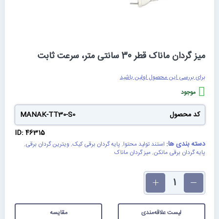
رفتن
میز گردان ماناک قطر 30 سانتی متر، سرعت ثابت
به
ابتدای
گالری
برای بررسی این محصول اولین باشید
تصاویر
موجود
کد محصول
MANAK-TT30-S0
ID: 46315
دسته بندی ها:
استند تولید محتوا
,
پایه گردان برقی کیک
,
ویترین گردان برقی
,
پایه گردان برقی مانکن
,
میز گردان ماناک
تعداد
لیست علاقه‌مندی
مقایسه