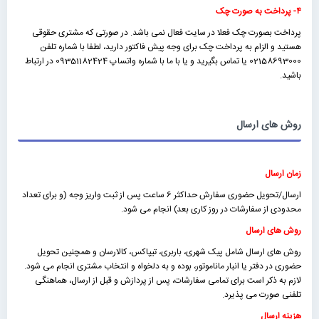
۴- پرداخت به صورت چک
پرداخت بصورت چک فعلا در سایت فعال نمی باشد. در صورتی که مشتری حقوقی
هستید و الزام به پرداخت چک برای وجه پیش فاکتور دارید، لطفا با شماره تلفن
02158693000 یا تماس بگیرید و یا با ما با شماره واتساپ 09351182424 در ارتباط
باشید.
روش های ارسال
زمان ارسال
ارسال/تحویل حضوری سفارش حداکثر 6 ساعت پس از ثبت واریز وجه (و برای تعداد
محدودی از سفارشات در روز کاری بعد) انجام می شود.
روش های ارسال
روش های ارسال شامل پیک شهری، باربری، تیپاکس، کالارسان و همچنین تحویل
حضوری در دفتر یا انبار ماناموتور، بوده و به دلخواه و انتخاب مشتری انجام می شود.
لازم به ذکر است برای تمامی سفارشات، پس از پردازش و قبل از ارسال، هماهنگی
تلفنی صورت می پذیرد.
هزینه ارسال