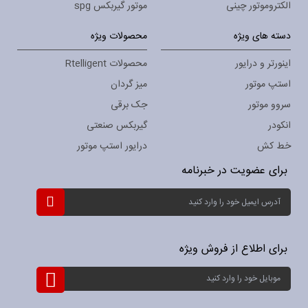
الکتروموتور چینی
موتور گیربکس spg
دسته های ویژه
محصولات ویژه
اینورتر و درایور
محصولات Rtelligent
استپ موتور
میز گردان
سروو موتور
جک برقی
انکودر
گیربکس صنعتی
خط کش
درایور استپ موتور
برای عضویت در خبرنامه
ثبت
نام
برای
خبرنامه:
برای اطلاع از فروش ویژه
ثبت
نام
برای
خبرنامه: