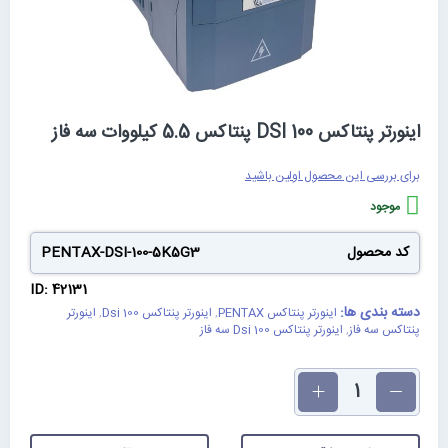
رفتن
اینورتر پنتاکس DSI 100 پنتاکس 5.5 کیلووات سه فاز
به
ابتدای
گالری
برای بررسی این محصول اولین باشید
تصاویر
موجود
کد محصول
PENTAX-DSI-100-5K5G3
ID: 42131
دسته بندی ها:
اینورتر پنتاکس PENTAX
,
اینورتر پنتاکس Dsi 100
,
اینورتر
پنتاکس سه فاز
,
اینورتر پنتاکس Dsi 100 سه فاز
تعداد