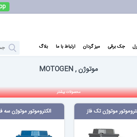
pp
رل
جک برقی
میز گردان
ارتباط با ما
بلاگ
MOTOGEN , موتوژن
محصولات بیشتر
تروموتور موتوژن تک فاز
الکتروموتور موتوژن سه فا