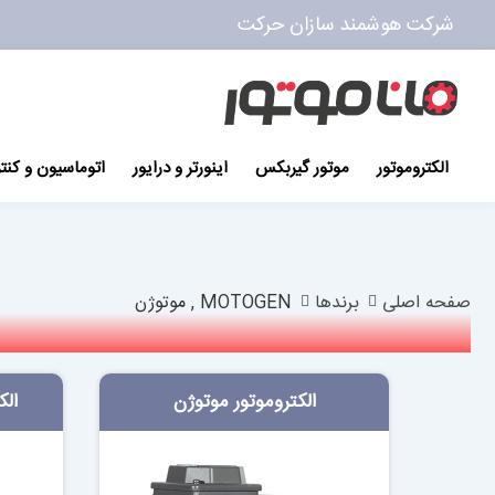
شرکت هوشمند سازان حرکت
پرش
به
محتوا
الکتروموتور
موتور گیربکس
اینورتر و درایور
اتوماسیون و کنت
صفحه اصلی
برندها
MOTOGEN , موتوژن
الکتروموتور موتوژن
الک