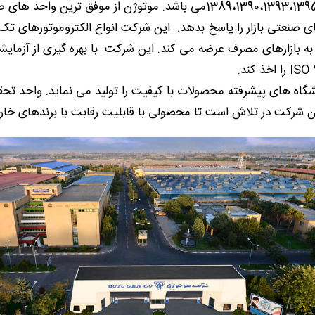
این شرکت دارای نشان واحد نمونه صنعتی در سال های 1389،1390،1393،1395می
صنعتی بازار را پاسخ بدهد. این شرکت انواع الکتروموتورهای تک فا
ای جهانی نظیر IEC و NEMA و DIN تولید و به بازارهای مصرف عرضه می کند. این شرکت با 
ه های پیشرفته محصولات با کیفیت را تولید می نماید. واحد تحقیق
این شرکت در تلاش است تا محصولی با قابلیت رقابت با برندهای خار