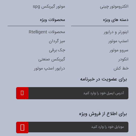
الکتروموتور چینی
موتور گیربکس spg
دسته های ویژه
محصولات ویژه
اینورتر و درایور
محصولات Rtelligent
استپ موتور
میز گردان
سروو موتور
جک برقی
انکودر
گیربکس صنعتی
خط کش
درایور استپ موتور
برای عضویت در خبرنامه
ثبت
نام
برای
خبرنامه:
برای اطلاع از فروش ویژه
ثبت
نام
برای