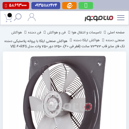
۵۸۶۹۳۰۰۰
۰۹۳۵۱۱۸۲۴۲۴
پرش
به
محتوا
صفحه اصلی
تاسیسات و انتقال هوا
فن و هواکش
فن دمنده
هواکش
صنعتی دمنده
هواکش ایلکا دمنده
هواکش صنعتی ایلکا با پروانه پلاستیکی دمنده
تک فاز، سایز قاب 73*73 سانت (قطر فن 60)، 1350 دور 750 وات، مدل VIE-60R4S
رفتن
به
انتهای
گالری
تصاویر