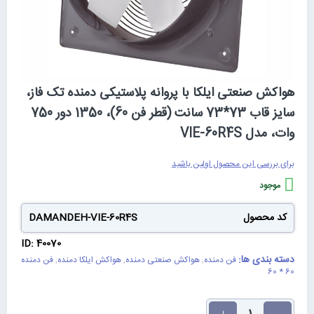
رفتن
هواکش صنعتی ایلکا با پروانه پلاستیکی دمنده تک فاز،
به
سایز قاب 73*73 سانت (قطر فن 60)، 1350 دور 750
ابتدای
گالری
وات، مدل VIE-60R4S
تصاویر
برای بررسی این محصول اولین باشید
موجود
کد محصول
DAMANDEH-VIE-60R4S
ID: 40070
دسته بندی ها:
فن دمنده
,
هواکش صنعتی دمنده
,
هواکش ایلکا دمنده
,
فن دمنده
60 * 60
تعداد