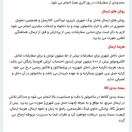
محدودی از سفارشات در روز کاری بعد) انجام می شود.
روش های ارسال
روش های ارسال شامل پیک شهری، باربری، تیپاکس، کالارسان و همچنین تحویل
حضوری در دفتر یا انبار ماناموتور، بوده و به دلخواه و انتخاب مشتری انجام می شود.
لازم به ذکر است برای تمامی سفارشات، پس از پردازش و قبل از ارسال، هماهنگی
تلفنی صورت می پذیرد.
هزینه ارسال
حمل داخل شهری برای سفارشات بیش از 50 میلیون تومان و برای سفارشات شامل
الکتروموتور بیش از 200 میلیون تومان (بدون احتساب ارزش افزوده) رایگان می باشد.
ردیف هزینه «كرايه حمل داخل شهری» در پیشفاکتور و فاکتور رسمی درج می شود.
کرایه حمل بین شهری پسکرایه و به عهده خریدار می باشد و ماناموتور در آن دخل و
تصرفی ندارد.
بسته بندی کالا
بسته بندی کالاها در ماناموتور با دقت و حساسیت بالا انجام می شود و حداکثر تلاش
در ارسال سریع، به موقع و به صرفه (جهت حمل بین شهری) صورت می پذیرد. پس از
تحویل کالا، پیامکی حاوی لینک نظرسنجی، راجع به زمان و نحوه ارسال، هزینه ارسال،
کیفیت بسته بندی، دریافت خواهید کرد و نظرات شما به مدیریت مربوطه ارجاع می
گردد.