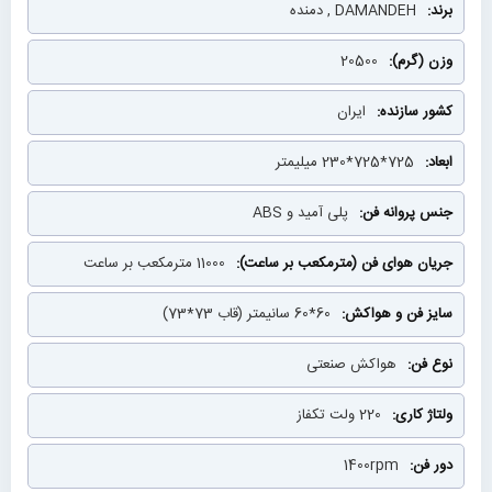
DAMANDEH , دمنده
20500
ایران
725*725*230 میلیمتر
پلی آمید و ABS
11000 مترمکعب بر ساعت
60*60 سانیمتر (قاب 73*73)
هواکش صنعتی
220 ولت تکفاز
1400rpm