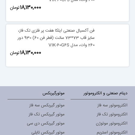
600 وات، مدل VIK-60G4S
‎18,130,000
تومان
فن آکسیال صنعتی ایلکا هفت پر فلزی تک فاز،
سایز قاب 73*73 سانت (قطر فن 60) 930 دور
260 وات، مدل VIK-60G6S
‎18,130,000
تومان
دینام صنعتی و الکتروموتور
موتورگیربکس
الکتروموتور سه فاز
موتور گیربکس سه فاز
الکتروموتور تک فاز
موتور گیربکس تک فاز
الکتروموتور موتوژن
موتور گیربکس دی سی
الکتروموتور استریم
موتور گیربکس تایلی