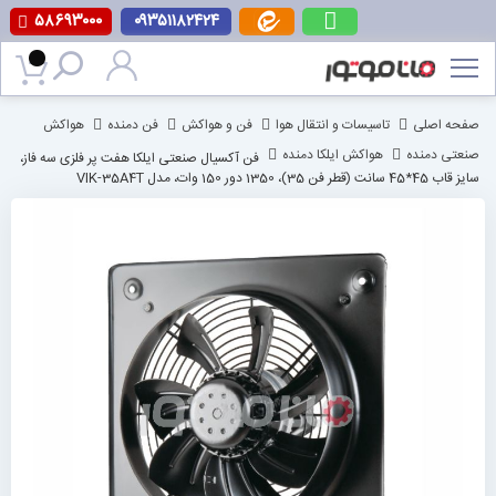
۵۸۶۹۳۰۰۰
۰۹۳۵۱۱۸۲۴۲۴
پرش
به
محتوا
صفحه اصلی
تاسیسات و انتقال هوا
فن و هواکش
فن دمنده
هواکش
صنعتی دمنده
هواکش ایلکا دمنده
فن آکسیال صنعتی ایلکا هفت پر فلزی سه فاز،
سایز قاب 45*45 سانت (قطر فن 35)، 1350 دور 150 وات، مدل VIK-35A4T
رفتن
به
انتهای
گالری
تصاویر