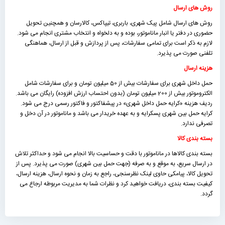
روش های ارسال
روش های ارسال شامل پیک شهری، باربری، تیپاکس، کالارسان و همچنین تحویل
حضوری در دفتر یا انبار ماناموتور، بوده و به دلخواه و انتخاب مشتری انجام می شود.
لازم به ذکر است برای تمامی سفارشات، پس از پردازش و قبل از ارسال، هماهنگی
تلفنی صورت می پذیرد.
هزینه ارسال
حمل داخل شهری برای سفارشات بیش از 50 میلیون تومان و برای سفارشات شامل
الکتروموتور بیش از 200 میلیون تومان (بدون احتساب ارزش افزوده) رایگان می باشد.
ردیف هزینه «كرايه حمل داخل شهری» در پیشفاکتور و فاکتور رسمی درج می شود.
کرایه حمل بین شهری پسکرایه و به عهده خریدار می باشد و ماناموتور در آن دخل و
تصرفی ندارد.
بسته بندی کالا
بسته بندی کالاها در ماناموتور با دقت و حساسیت بالا انجام می شود و حداکثر تلاش
در ارسال سریع، به موقع و به صرفه (جهت حمل بین شهری) صورت می پذیرد. پس از
تحویل کالا، پیامکی حاوی لینک نظرسنجی، راجع به زمان و نحوه ارسال، هزینه ارسال،
کیفیت بسته بندی، دریافت خواهید کرد و نظرات شما به مدیریت مربوطه ارجاع می
گردد.