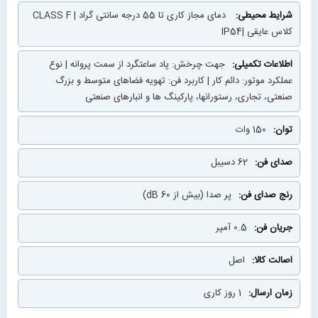
دمای مجاز کاری تا 55 درجه سانتی گراد | CLASS F
کلاس عایقی |IP54
جهت چرخش: پاد ساعتگرد از سمت پروانه | نوع
عملکرد موتور: دائم کار | کاربرد فن: تهویه فضاهای متوسط و بزرگ
صنعتی، تجاری، رستورانها، پارکینگ ها و انبارهای صنعتی
150 وات
62 دسیبل
پر صدا (بیش از 60 dB)
0.5 آمپر
اصل
1 روز کاری