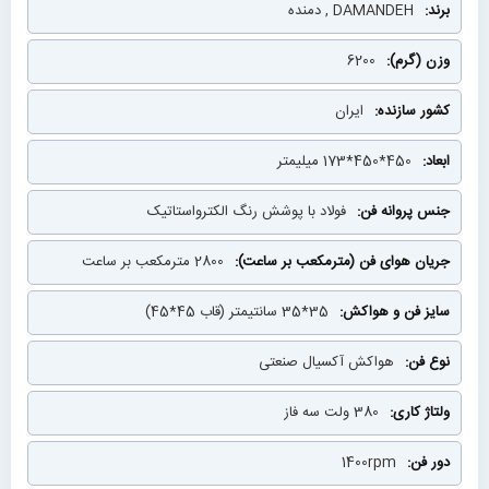
DAMANDEH , دمنده
6200
ایران
450*450*173 میلیمتر
فولاد با پوشش رنگ الکترواستاتیک
2800 مترمکعب بر ساعت
35*35 سانتیمتر (قاب 45*45)
هواکش آکسیال صنعتی
380 ولت سه فاز
1400rpm