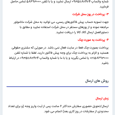
شماره واتساپ 09351182424 ارسال نمایید و یا با تلفن 58693000 تماس حاصل
فرمایید.
۳- پرداخت در پوز محل شرکت
جهت تسویه حساب پیش فاکتورهای رسمی، می توانید به محل شرکت ماناموتور
مراجعه نموده و از پوزهای مستقر در محل شرکت استفاده نمایید و مطابق با
دستورالعمل ارسال کالا، کالا را دریافت نمایید.
۴- پرداخت به صورت چک
پرداخت بصورت چک فعلا در سایت فعال نمی باشد. در صورتی که مشتری حقوقی
هستید و الزام به پرداخت چک برای وجه پیش فاکتور دارید، لطفا با شماره تلفن
02158693000 یا تماس بگیرید و یا با ما با شماره واتساپ 09351182424 در ارتباط
باشید.
روش های ارسال
زمان ارسال
ارسال/تحویل حضوری سفارش حداکثر 6 ساعت پس از ثبت واریز وجه (و برای تعداد
محدودی از سفارشات در روز کاری بعد) انجام می شود.