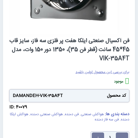
رفتن
فن آکسیال صنعتی ایلکا هفت پر فلزی سه فاز، سایز قاب
به
45*45 سانت (قطر فن 35)، 1350 دور 150 وات، مدل
ابتدای
گالری
VIK-35A4T
تصاویر
برای بررسی این محصول اولین باشید
موجود
کد محصول
DAMANDEH-VIK-35A4T
ID: 40079
دسته بندی ها:
هواکش صنعتی
,
فن دمنده
,
هواکش صنعتی دمنده
,
هواکش ایلکا
دمنده
,
فن سه فاز دمنده
تعداد