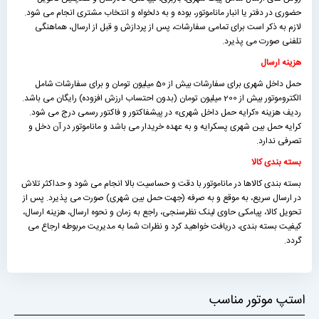
حضوری در دفتر یا انبار ماناموتور، بوده و به دلخواه و انتخاب مشتری انجام می شود.
لازم به ذکر است برای تمامی سفارشات، پس از پردازش و قبل از ارسال، هماهنگی
تلفنی صورت می پذیرد.
هزینه ارسال
حمل داخل شهری برای سفارشات بیش از 50 میلیون تومان و برای سفارشات شامل
الکتروموتور بیش از 200 میلیون تومان (بدون احتساب ارزش افزوده) رایگان می باشد.
ردیف هزینه «كرايه حمل داخل شهری» در پیشفاکتور و فاکتور رسمی درج می شود.
کرایه حمل بین شهری پسکرایه و به عهده خریدار می باشد و ماناموتور در آن دخل و
تصرفی ندارد.
بسته بندی کالا
بسته بندی کالاها در ماناموتور با دقت و حساسیت بالا انجام می شود و حداکثر تلاش
در ارسال سریع، به موقع و به صرفه (جهت حمل بین شهری) صورت می پذیرد. پس از
تحویل کالا، پیامکی حاوی لینک نظرسنجی، راجع به زمان و نحوه ارسال، هزینه ارسال،
کیفیت بسته بندی، دریافت خواهید کرد و نظرات شما به مدیریت مربوطه ارجاع می
گردد.
استپ موتور مناسب