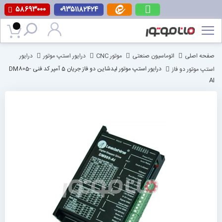
۵۸۶۹۳۰۰۰
۰۹۳۵۱۱۸۲۴۲۴
پرش
به
محتوا
صفحه اصلی
اتوماسیون صنعتی
موتور CNC
درایور استپ موتور
درایور
استپ موتور دو فاز
درایور استپ موتور لیدشاین دو فاز جریان 5 آمپر کد فنی DM805-
AI
رفتن
به
انتهای
گالری
تصاویر