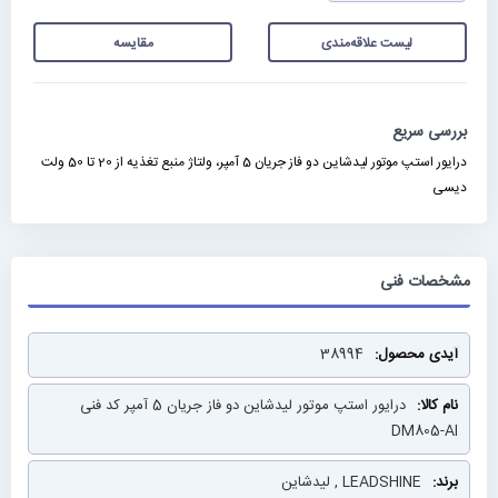
لیست علاقه‌مندی
مقایسه
بررسی سریع
درایور استپ موتور لیدشاین دو فاز جریان 5 آمپر، ولتاژ منبع تغذیه از 20 تا 50 ولت
دیسی
مشخصات فنی
مشخصات
38994
فنی
درایور استپ موتور لیدشاین دو فاز جریان 5 آمپر کد فنی
DM805-AI
LEADSHINE , لیدشاین