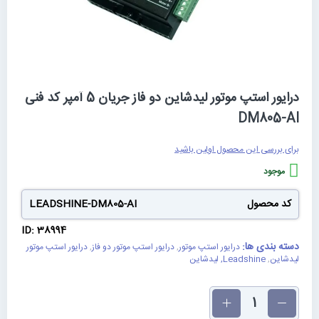
رفتن
درایور استپ موتور لیدشاین دو فاز جریان 5 آمپر کد فنی
به
DM805-AI
ابتدای
گالری
تصاویر
برای بررسی این محصول اولین باشید
موجود
کد محصول
LEADSHINE-DM805-AI
ID: 38994
دسته بندی ها:
درایور استپ موتور
,
درایور استپ موتور دو فاز
,
درایور استپ موتور
لیدشاین
,
Leadshine, لیدشاین
تعداد