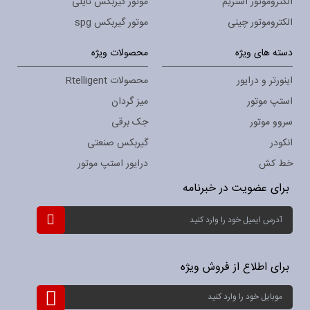
الکتروموتور استریم
موتور گیربکس تایلی
الکتروموتور چینی
موتور گیربکس spg
دسته های ویژه
محصولات ویژه
اینورتر و درایور
محصولات Rtelligent
استپ موتور
میز گردان
سروو موتور
جک برقی
انکودر
گیربکس صنعتی
خط کش
درایور استپ موتور
برای عضویت در خبرنامه
ثبت
نام
برای
خبرنامه:
برای اطلاع از فروش ویژه
ثبت
نام