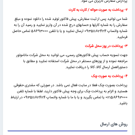
پردازش سفارش کاربران می شود.
۲- پرداخت به صورت حواله / کارت به کارت
شما می توانید پس از ثبت سفارش، پیش فاکتور تولید شده را دانلود نموده و مبلغ
سفارش را به شماره کارتها و حسابهای درج شده در آن واریز نمایید و رسید آن را به
شماره واتساپ 09351182424 ارسال نمایید و یا با تلفن 58693000 تماس حاصل
فرمایید.
۳- پرداخت در پوز محل شرکت
جهت تسویه حساب پیش فاکتورهای رسمی، می توانید به محل شرکت ماناموتور
مراجعه نموده و از پوزهای مستقر در محل شرکت استفاده نمایید و مطابق با
دستورالعمل ارسال کالا، کالا را دریافت نمایید.
۴- پرداخت به صورت چک
پرداخت بصورت چک فعلا در سایت فعال نمی باشد. در صورتی که مشتری حقوقی
هستید و الزام به پرداخت چک برای وجه پیش فاکتور دارید، لطفا با شماره تلفن
02158693000 یا تماس بگیرید و یا با ما با شماره واتساپ 09351182424 در ارتباط
باشید.
روش های ارسال