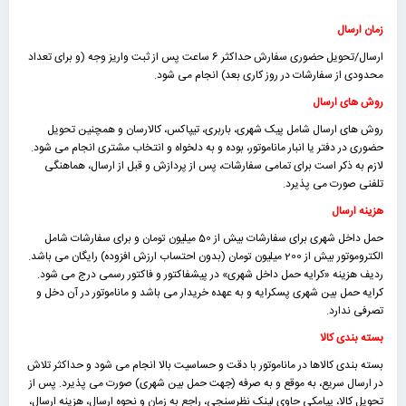
زمان ارسال
ارسال/تحویل حضوری سفارش حداکثر 6 ساعت پس از ثبت واریز وجه (و برای تعداد
محدودی از سفارشات در روز کاری بعد) انجام می شود.
روش های ارسال
روش های ارسال شامل پیک شهری، باربری، تیپاکس، کالارسان و همچنین تحویل
حضوری در دفتر یا انبار ماناموتور، بوده و به دلخواه و انتخاب مشتری انجام می شود.
لازم به ذکر است برای تمامی سفارشات، پس از پردازش و قبل از ارسال، هماهنگی
تلفنی صورت می پذیرد.
هزینه ارسال
حمل داخل شهری برای سفارشات بیش از 50 میلیون تومان و برای سفارشات شامل
الکتروموتور بیش از 200 میلیون تومان (بدون احتساب ارزش افزوده) رایگان می باشد.
ردیف هزینه «كرايه حمل داخل شهری» در پیشفاکتور و فاکتور رسمی درج می شود.
کرایه حمل بین شهری پسکرایه و به عهده خریدار می باشد و ماناموتور در آن دخل و
تصرفی ندارد.
بسته بندی کالا
بسته بندی کالاها در ماناموتور با دقت و حساسیت بالا انجام می شود و حداکثر تلاش
در ارسال سریع، به موقع و به صرفه (جهت حمل بین شهری) صورت می پذیرد. پس از
تحویل کالا، پیامکی حاوی لینک نظرسنجی، راجع به زمان و نحوه ارسال، هزینه ارسال،