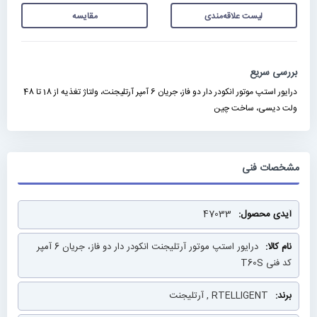
لیست علاقه‌مندی
مقایسه
بررسی سریع
درایور استپ موتور انکودر دار دو فاز، جریان 6 آمپر آرتلیجنت، ولتاژ تغذیه از 18 تا 48
ولت دیسی، ساخت چین
مشخصات فنی
مشخصات
47033
فنی
درایور استپ موتور آرتلیجنت انکودر دار دو فاز، جریان 6 آمپر
کد فنی T60S
RTELLIGENT , آرتلیجنت