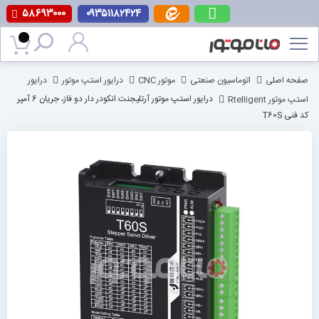
۵۸۶۹۳۰۰۰
۰۹۳۵۱۱۸۲۴۲۴
پرش
به
محتوا
صفحه اصلی
اتوماسیون صنعتی
موتور CNC
درایور استپ موتور
درایور
استپ موتور Rtelligent
درایور استپ موتور آرتلیجنت انکودر دار دو فاز، جریان 6 آمپر
کد فنی T60S
رفتن
به
انتهای
گالری
تصاویر