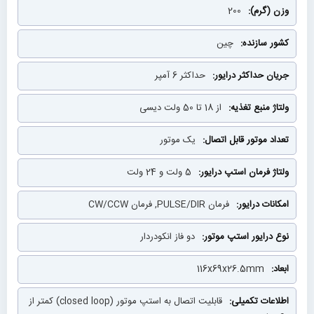
200
چین
حداکثر 6 آمپر
از 18 تا 50 ولت دیسی
یک موتور
5 ولت و 24 ولت
فرمان PULSE/DIR, فرمان CW/CCW
دو فاز انکودردار
116x69x26.5mm
قابلیت اتصال به استپ موتور (closed loop) کمتر از