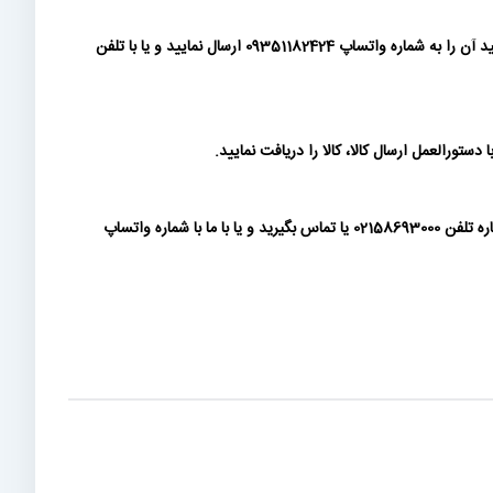
شما می توانید پس از ثبت سفارش، پیش فاکتور تولید شده را دانلود نموده و مبلغ سفارش را به شماره کارتها و حسابهای درج شده در آن واریز نمایید و رسید آن را به شماره واتساپ 09351182424 ارسال نمایید و یا با تلفن
ورالعمل ارسال کالا، کالا را دریافت نمایید.
پرداخت بصورت چک فعلا در سایت فعال نمی باشد. در صورتی که مشتری حقوقی هستید و الزام به پرداخت چک برای وجه پیش فاکتور دارید، لطفا با شماره تلفن 02158693000 یا تماس بگیرید و یا با ما با شماره واتساپ