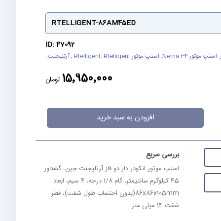
RTELLIGENT-86AM45ED
ID: 47092
,
استپ موتور Nema 34
,
استپ موتور Rtelligent
Rtelligent , آرتلیجنت
,
,
15٬950٬000
تومان
افزودن به سبد خرید
بررسی سریع
استپ موتور انکودر دار دو فاز آرتلیجنت چین، گشتاور
45 کیلوگرم سانتیمتر، گام 1/8 درجه، 4 سیم، ابعاد
86x86x105mm(بدون احتساب طول شفت)، قطر
شفت 14 میلی متر