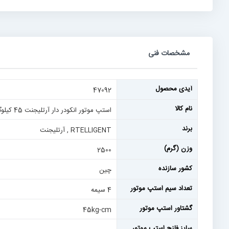
رفتن
به
ابتدای
گالری
تصاویر
مشخصات فنی
مشخصات
آیدی محصول
47092
فنی
نام کالا
استپ موتور انکودر دار آرتلیجنت 45 کیلوگرم سانتیمتر دو فاز 4 سیم کد فنی 86AM45ED
برند
RTELLIGENT , آرتلیجنت
وزن (گرم)
2500
کشور سازنده
چین
تعداد سیم استپ موتور
4 سیمه
گشتاور استپ موتور
45kg-cm
سایز فلنج استپ موتور