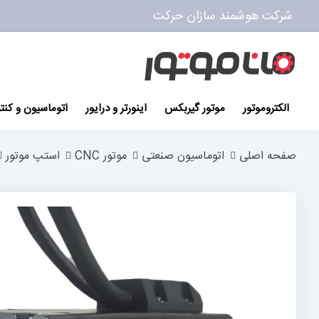
شرکت هوشمند سازان حرکت
پرش
به
محتوا
الکتروموتور
موتور گیربکس
اینورتر و درایور
اتوماسیون و کنت
صفحه اصلی
اتوماسیون صنعتی
موتور CNC
استپ موتور
رفتن
به
انتهای
گالری
تصاویر