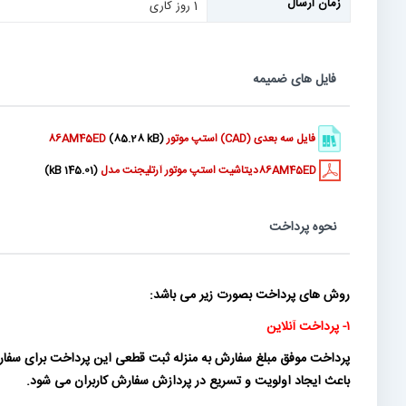
زمان ارسال
1 روز کاری
فایل های ضمیمه
فایل سه بعدی (CAD) استپ موتور 86AM45ED
(85.28 kB)
86AM45EDدیتاشیت استپ موتور آرتلیجنت مدل
(145.01 kB)
نحوه پرداخت
روش های پرداخت بصورت زیر می باشد:
۱- پرداخت آنلاین
پرداخت موفق مبلغ سفارش به منزله ثبت قطعی این پرداخت برای سفارش
باعث ایجاد اولویت و تسریع در پردازش سفارش کاربران می شود.