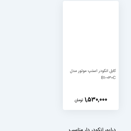
کابل انکودر استپ موتور مدل
B1-030C
‎1,530,000
تومان
درایور انکودر دار مناسب