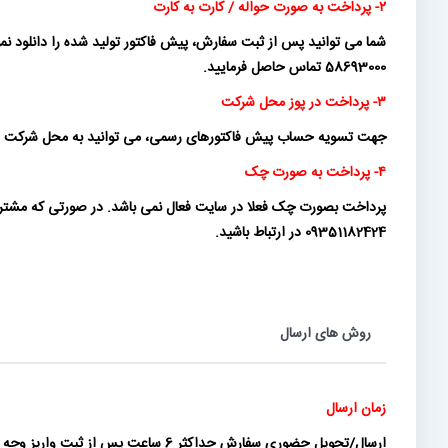
۲- پرداخت به صورت حواله / کارت به کارت
58693000 تماس حاصل فرمایید.
۳- پرداخت در پوز محل شرکت
جهت تسویه حساب پیش فاکتورهای رسمی، می توانید به محل شرکت ماناموتو
۴- پرداخت به صورت چک
09351182424 در ارتباط باشید.
روش های ارسال
زمان ارسال
ارسال/تحویل حضوری سفارش حداکثر 6 ساعت پس از ثبت واریز وجه (و برای تعداد محدودی از سفارشات در روز کاری بعد) انجام می شود.