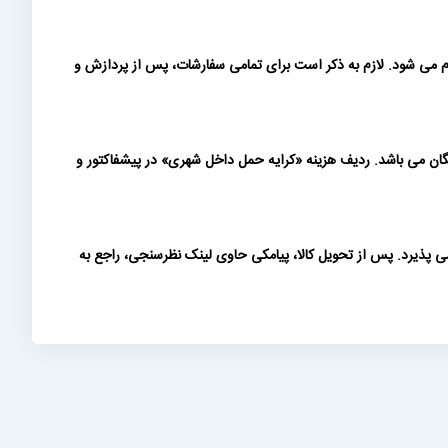
ام می شود. لازم به ذکر است برای تمامی سفارشات، پس از پردازش و
 بیش از 200 میلیون تومان (بدون احتساب ارزش افزوده) رایگان می باشد. ردیف هزینه «كرايه حمل داخل شهری» در پیشفاکتور و
ی پذیرد. پس از تحویل کالا، پیامکی حاوی لینک نظرسنجی، راجع به