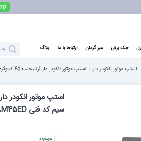
pp
رل
جک برقی
میز گردان
ارتباط با ما
بلاگ
استپ موتور انکودر دار
استپ موتور انکودر دار آرتلیجنت 45 کیلوگرم سانتیمتر دو فاز 4 سیم کد فنی 86AM45ED
سیم کد فنی 86AM45ED
موجود