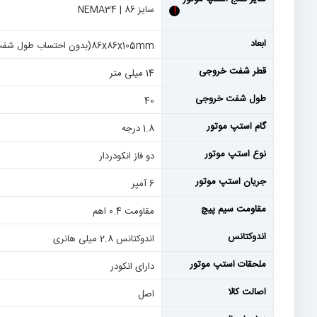
سایز 86 | NEMA34
!
ابعاد
86x86x105mm(بدون احتساب طول شفت)
قطر شفت خروجی
14 میلی متر
طول شفت خروجی
40
گام استپ موتور
1.8 درجه
نوع استپ موتور
دو فاز انکودردار
جریان استپ موتور
6 آمپر
مقاومت سیم پیچ
مقاومت 0.4 اهم
اندوکتانس
اندوکتانس 2.8 میلی هانری
ملحقات استپ موتور
دارای انکودر
اصالت کالا
اصل