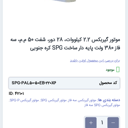
رفتن
موتور گیربکس 2.2 کیلووات، 28 دور، شفت 50 م.م، سه
به
فاز 380 ولت پایه دار ساخت SPG کره جنوبی
ابتدای
گالری
برای بررسی این محصول اولین باشید
تصاویر
موجود
کد محصول
SPG-PAL50-50EB-220X6
ID: 42101
دسته بندی ها:
موتور گیربکس سه فاز
,
موتور گیربکس SPG
,
موتور گیربکس SPG-P
,
موتور گیربکس SPG سه فاز
تعداد