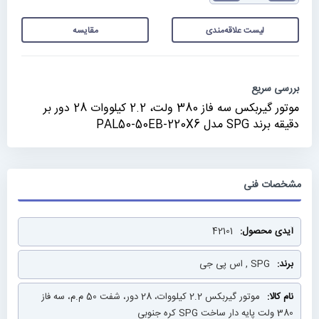
لیست علاقه‌مندی
مقایسه
بررسی سریع
موتور گیربکس سه فاز 380 ولت، 2.2 کیلووات 28 دور بر
دقیقه برند SPG مدل PAL50-50EB-220X6
مشخصات فنی
مشخصات
42101
فنی
SPG , اس پی جی
موتور گیربکس 2.2 کیلووات، 28 دور، شفت 50 م.م، سه فاز
380 ولت پایه دار ساخت SPG کره جنوبی