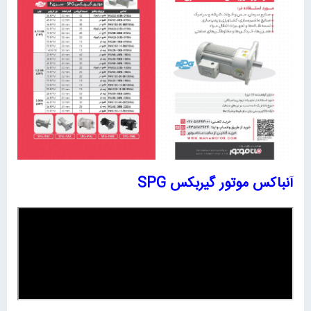
آنباکس موتور گیربکس SPG