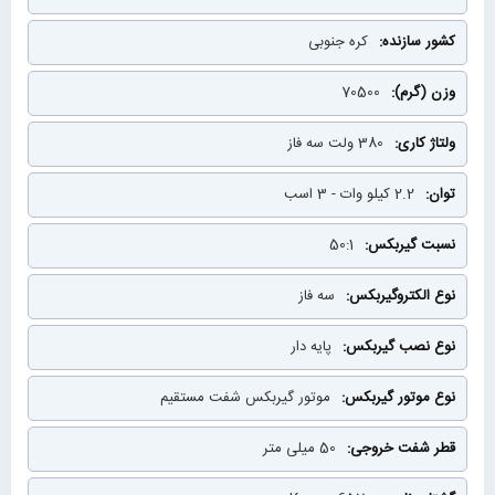
کره جنوبی
70500
380 ولت سه فاز
2.2 کیلو وات - 3 اسب
50:1
سه فاز
پایه دار
موتور گیربکس شفت مستقیم
50 میلی متر