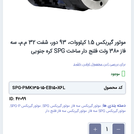
رفتن
موتور گیربکس 1.5 کیلووات، 93 دور، شفت 32 م.م، سه
به
فاز 380 ولت فلنج دار ساخت SPG کره جنوبی
ابتدای
گالری
برای بررسی این محصول اولین باشید
تصاویر
موجود
کد محصول
SPG-PMK135-15-EB150X6L
ID: 42099
دسته بندی ها:
موتور گیربکس سه فاز
,
موتور گیربکس SPG
,
موتور گیربکس SPG-P
,
موتور گیربکس SPG سه فاز
,
موتور گیربکس سه فاز فلنج دار
تعداد