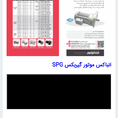
آنباکس موتور گیربکس SPG