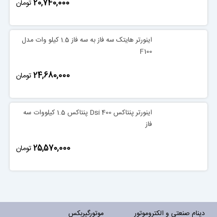
‎20,740,000
تومان
اینورتر هایتک سه فاز به سه فاز 1.5 کیلو وات مدل
F100
‎24,680,000
تومان
اینورتر پنتاکس Dsi 400 پنتاکس 1.5 کیلووات سه
فاز
‎25,570,000
تومان
دینام صنعتی و الکتروموتور
موتورگیربکس