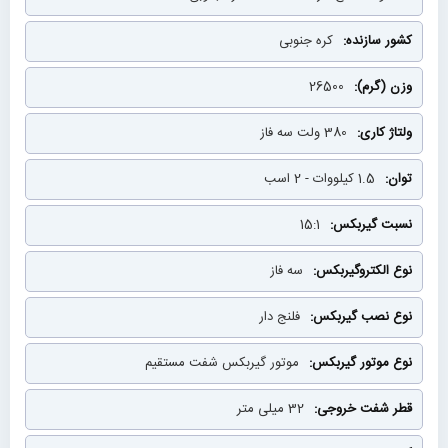
کره جنوبی
26500
380 ولت سه فاز
1.5 کیلووات - 2 اسب
15:1
سه فاز
فلنج دار
موتور گیربکس شفت مستقیم
32 میلی متر