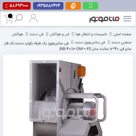
۵۸۶۹۳۰۰۰
۰۹۳۵۱۱۸۲۴۲۴
پرش
به
محتوا
صفحه اصلی
تاسیسات و انتقال هوا
فن و هواکش
فن دمنده
هواکش
صنعتی دمنده
فن سانتریفیوژ دمنده
فن سانتریفیوژ یک طرفه بکوارد دمنده تک فاز،
سایز فن 40*12 سانت، مدل BIB-40/12-DN60-4S
رفتن
به
انتهای
گالری
تصاویر