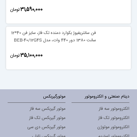
‎31,590,000
تومان
فن سانتریفیوژ بکوارد دمنده تک فاز، سایز فن 40*12
سانت 1380 دور 440 وات، مدل BEB-40/12G4S
‎35,100,000
تومان
دینام صنعتی و الکتروموتور
موتورگیربکس
الکتروموتور سه فاز
موتور گیربکس سه فاز
الکتروموتور تک فاز
موتور گیربکس تک فاز
الکتروموتور موتوژن
موتور گیربکس دی سی
الکتروموتور استریم
موتور گیربکس تایلی