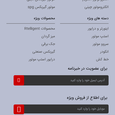
الکتروموتور چینی
موتور گیربکس spg
دسته های ویژه
محصولات ویژه
اینورتر و درایور
محصولات Rtelligent
استپ موتور
میز گردان
سروو موتور
جک برقی
انکودر
گیربکس صنعتی
خط کش
درایور استپ موتور
برای عضویت در خبرنامه
ثبت
نام
برای
خبرنامه:
برای اطلاع از فروش ویژه
ثبت
نام