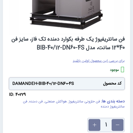
رفتن
فن سانتریفیوژ یک طرفه بکوارد دمنده تک فاز، سایز فن
به
40*12 سانت، مدل BIB-40/12-DN60-4S
ابتدای
گالری
تصاویر
برای بررسی این محصول اولین باشید
موجود
کد محصول
DAMANDEH-BIB-40/12-DN60-4S
ID: 40229
دسته بندی ها:
فن حلزونی سانتریفیوژ
,
هواکش صنعتی
,
فن دمنده
,
فن
سانتریفیوژ دمنده
تعداد