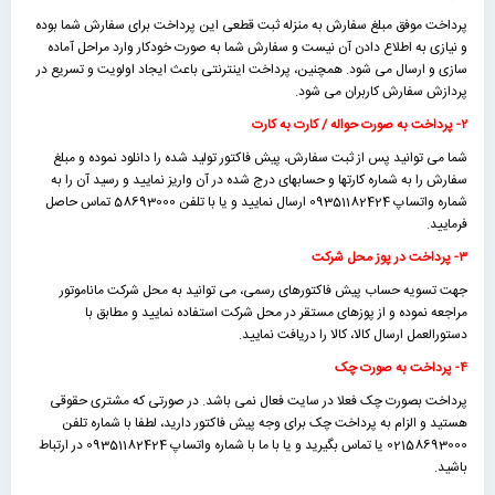
پرداخت موفق مبلغ سفارش به منزله ثبت قطعی این پرداخت برای سفارش شما بوده
و نیازی به اطلاع دادن آن نیست و سفارش شما به صورت خودکار وارد مراحل آماده
سازی و ارسال می شود. همچنین، پرداخت اینترنتی باعث ایجاد اولویت و تسریع در
پردازش سفارش کاربران می شود.
۲- پرداخت به صورت حواله / کارت به کارت
شما می توانید پس از ثبت سفارش، پیش فاکتور تولید شده را دانلود نموده و مبلغ
سفارش را به شماره کارتها و حسابهای درج شده در آن واریز نمایید و رسید آن را به
شماره واتساپ 09351182424 ارسال نمایید و یا با تلفن 58693000 تماس حاصل
فرمایید.
۳- پرداخت در پوز محل شرکت
جهت تسویه حساب پیش فاکتورهای رسمی، می توانید به محل شرکت ماناموتور
مراجعه نموده و از پوزهای مستقر در محل شرکت استفاده نمایید و مطابق با
دستورالعمل ارسال کالا، کالا را دریافت نمایید.
۴- پرداخت به صورت چک
پرداخت بصورت چک فعلا در سایت فعال نمی باشد. در صورتی که مشتری حقوقی
هستید و الزام به پرداخت چک برای وجه پیش فاکتور دارید، لطفا با شماره تلفن
02158693000 یا تماس بگیرید و یا با ما با شماره واتساپ 09351182424 در ارتباط
باشید.