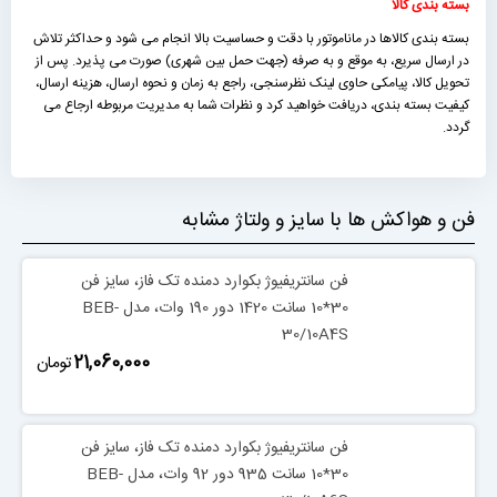
بسته بندی کالا
بسته بندی کالاها در ماناموتور با دقت و حساسیت بالا انجام می شود و حداکثر تلاش
در ارسال سریع، به موقع و به صرفه (جهت حمل بین شهری) صورت می پذیرد. پس از
تحویل کالا، پیامکی حاوی لینک نظرسنجی، راجع به زمان و نحوه ارسال، هزینه ارسال،
کیفیت بسته بندی، دریافت خواهید کرد و نظرات شما به مدیریت مربوطه ارجاع می
گردد.
فن و هواکش ها با سایز و ولتاژ مشابه
فن سانتریفیوژ بکوارد دمنده تک فاز، سایز فن
30*10 سانت 1420 دور 190 وات، مدل BEB-
30/10A4S
‎21,060,000
تومان
فن سانتریفیوژ بکوارد دمنده تک فاز، سایز فن
30*10 سانت 935 دور 92 وات، مدل BEB-