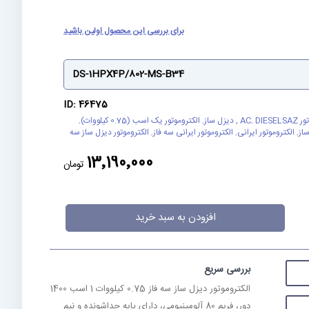
برای بررسی این محصول اولین باشید
DS-1HPX4P/802-MS-B34
ID: 46475
ر AC
DIESELSAZ , دیزل ساز
,
,
الکتروموتور یک اسب (0.75 کیلووات)
,
ساز
,
الکتروموتور ایرانی
,
الکتروموتور ایرانی سه فاز
,
الکتروموتور دیزل ساز سه
13٬190٬000
تومان
افزودن به سبد خرید
بررسی سریع
الکتروموتور دیزل ساز سه فاز 0.75 کیلووات 1 اسب 1400
دور، فریم 80 آلومینیومی، دارای پایه جداشونده و نیم