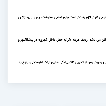
ام می شود. لازم به ذکر است برای تمامی سفارشات، پس از پردازش و
 بیش از 200 میلیون تومان (بدون احتساب ارزش افزوده) رایگان می باشد. ردیف هزینه «كرايه حمل داخل شهری» در پیشفاکتور و
ی پذیرد. پس از تحویل کالا، پیامکی حاوی لینک نظرسنجی، راجع به