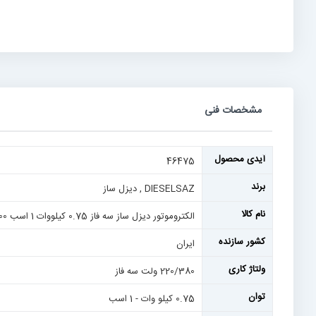
رفتن
به
ابتدای
گالری
تصاویر
مشخصات فنی
مشخصات
آیدی محصول
46475
فنی
برند
DIESELSAZ , دیزل ساز
نام کالا
الکتروموتور دیزل ساز سه فاز 0.75 کیلووات 1 اسب 1400 دور، فریم 80 آلومینیومی، دارای پایه جداشونده و نیم فلنج، سری MS
کشور سازنده
ایران
ولتاژ کاری
220/380 ولت سه فاز
توان
0.75 کیلو وات - 1 اسب