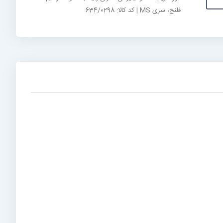
فلنج، سری MS | کد کالا: 634/0298