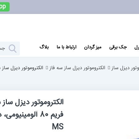
pp
رل
جک برقی
میز گردان
ارتباط با ما
بلاگ
وتور دیزل ساز
الکتروموتور دیزل ساز سه فاز
فریم 80 آلومینی
MS