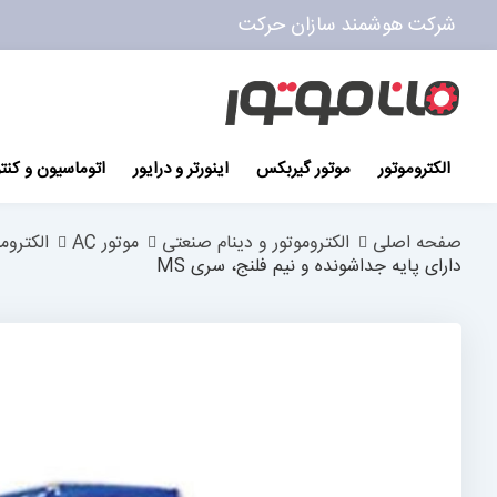
شرکت هوشمند سازان حرکت
پرش
به
محتوا
الکتروموتور
موتور گیربکس
اینورتر و درایور
اتوماسیون و کنت
صفحه اصلی
الکتروموتور و دینام صنعتی
موتور AC
الکتروم
دارای پایه جداشونده و نیم فلنج، سری MS
رفتن
به
انتهای
گالری
تصاویر