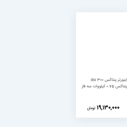
اینورتر پنتاکس dsi 300
نتاکس 0.75 کیلووات سه فاز
‎19,130,000
تومان