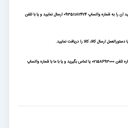
شما می توانید پس از ثبت سفارش، پیش فاکتور تولید شده را دانلود نموده و مبلغ سفارش را به شماره کارتها و حسابهای درج شده در آن واریز نمایید و رسید آن را به شماره واتساپ 09351182424 ارسال نمایید و یا با تلفن
ورالعمل ارسال کالا، کالا را دریافت نمایید.
پرداخت بصورت چک فعلا در سایت فعال نمی باشد. در صورتی که مشتری حقوقی هستید و الزام به پرداخت چک برای وجه پیش فاکتور دارید، لطفا با شماره تلفن 02158693000 یا تماس بگیرید و یا با ما با شماره واتساپ