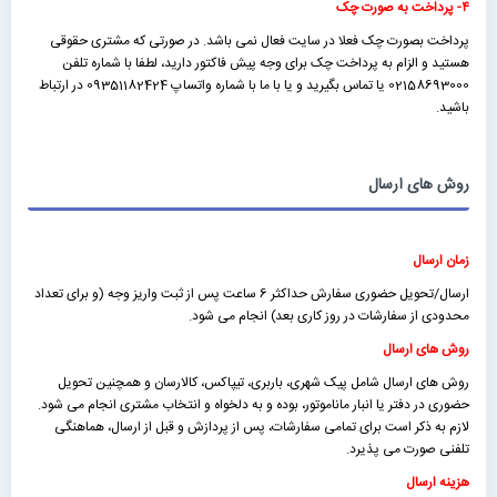
۴- پرداخت به صورت چک
پرداخت بصورت چک فعلا در سایت فعال نمی باشد. در صورتی که مشتری حقوقی
هستید و الزام به پرداخت چک برای وجه پیش فاکتور دارید، لطفا با شماره تلفن
02158693000 یا تماس بگیرید و یا با ما با شماره واتساپ 09351182424 در ارتباط
باشید.
روش های ارسال
زمان ارسال
ارسال/تحویل حضوری سفارش حداکثر 6 ساعت پس از ثبت واریز وجه (و برای تعداد
محدودی از سفارشات در روز کاری بعد) انجام می شود.
روش های ارسال
روش های ارسال شامل پیک شهری، باربری، تیپاکس، کالارسان و همچنین تحویل
حضوری در دفتر یا انبار ماناموتور، بوده و به دلخواه و انتخاب مشتری انجام می شود.
لازم به ذکر است برای تمامی سفارشات، پس از پردازش و قبل از ارسال، هماهنگی
تلفنی صورت می پذیرد.
هزینه ارسال