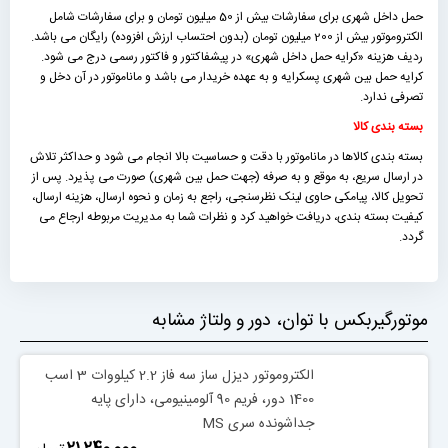
حمل داخل شهری برای سفارشات بیش از 50 میلیون تومان و برای سفارشات شامل
الکتروموتور بیش از 200 میلیون تومان (بدون احتساب ارزش افزوده) رایگان می باشد.
ردیف هزینه «كرايه حمل داخل شهری» در پیشفاکتور و فاکتور رسمی درج می شود.
کرایه حمل بین شهری پسکرایه و به عهده خریدار می باشد و ماناموتور در آن دخل و
تصرفی ندارد.
بسته بندی کالا
بسته بندی کالاها در ماناموتور با دقت و حساسیت بالا انجام می شود و حداکثر تلاش
در ارسال سریع، به موقع و به صرفه (جهت حمل بین شهری) صورت می پذیرد. پس از
تحویل کالا، پیامکی حاوی لینک نظرسنجی، راجع به زمان و نحوه ارسال، هزینه ارسال،
کیفیت بسته بندی، دریافت خواهید کرد و نظرات شما به مدیریت مربوطه ارجاع می
گردد.
موتورگیربکس با توان، دور و ولتاژ مشابه
الکتروموتور دیزل ساز سه فاز 2.2 کیلووات 3 اسب
1400 دور، فریم 90 آلومینیومی، دارای پایه
جداشونده سری MS