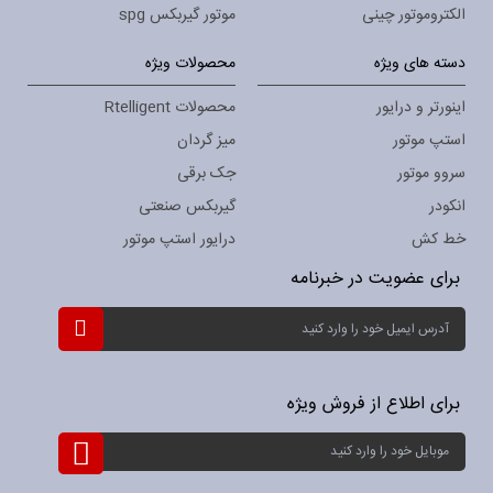
الکتروموتور چینی
موتور گیربکس spg
دسته های ویژه
محصولات ویژه
اینورتر و درایور
محصولات Rtelligent
استپ موتور
میز گردان
سروو موتور
جک برقی
انکودر
گیربکس صنعتی
خط کش
درایور استپ موتور
برای عضویت در خبرنامه
ثبت
نام
برای
خبرنامه:
برای اطلاع از فروش ویژه
ثبت
نام
برای