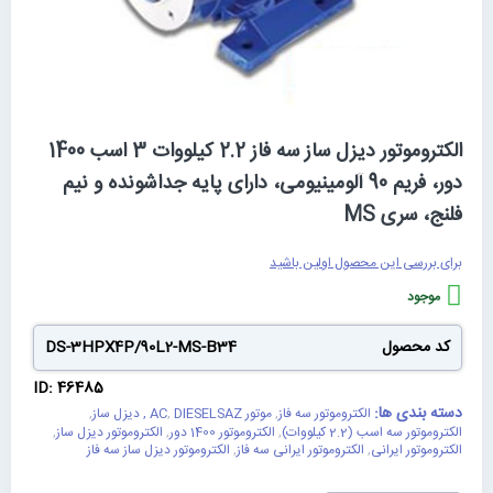
رفتن
الکتروموتور دیزل ساز سه فاز 2.2 کیلووات 3 اسب 1400
به
دور، فریم 90 آلومینیومی، دارای پایه جداشونده و نیم
ابتدای
گالری
فلنج، سری MS
تصاویر
برای بررسی این محصول اولین باشید
موجود
کد محصول
DS-3HPX4P/90L2-MS-B34
ID: 46485
دسته بندی ها:
الکتروموتور سه فاز
,
موتور AC
DIESELSAZ , دیزل ساز
,
,
الکتروموتور سه اسب (2.2 کیلووات)
,
الکتروموتور 1400 دور
,
الکتروموتور دیزل ساز
,
الکتروموتور ایرانی
,
الکتروموتور ایرانی سه فاز
,
الکتروموتور دیزل ساز سه فاز