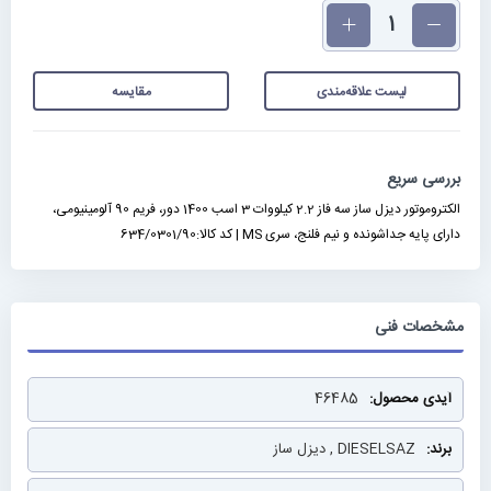
تعداد
لیست علاقه‌مندی
مقایسه
بررسی سریع
الکتروموتور دیزل ساز سه فاز 2.2 کیلووات 3 اسب 1400 دور، فریم 90 آلومینیومی،
دارای پایه جداشونده و نیم فلنج، سری MS | کد کالا:634/0301/90
مشخصات فنی
مشخصات
46485
فنی
DIESELSAZ , دیزل ساز