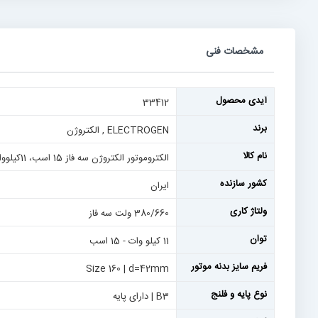
رفتن
به
ابتدای
گالری
تصاویر
مشخصات فنی
مشخصات
آیدی محصول
33412
فنی
برند
ELECTROGEN , الکتروژن
نام کالا
الکتروموتور الکتروژن سه فاز 15 اسب، 11کیلووات، 1500 دور، پوسته آلومینیم
کشور سازنده
ایران
ولتاژ کاری
380/660 ولت سه فاز
توان
11 کیلو وات - 15 اسب
فریم سایز بدنه موتور
Size 160 | d=42mm
نوع پایه و فلنج
B3 | دارای پایه