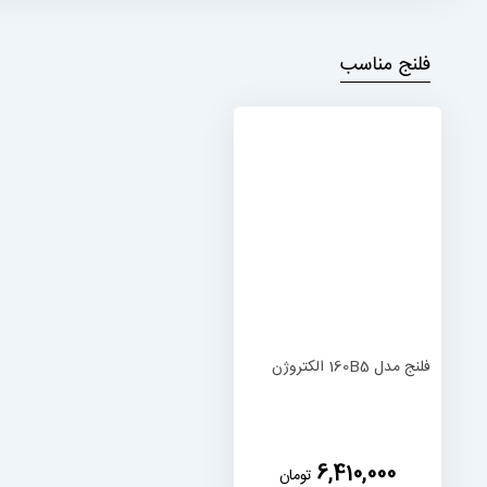
فلنج مناسب
فلنج مدل 160B5 الکتروژن
‎6,410,000
تومان