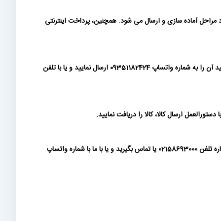
مراحل آماده سازی و ارسال می شود. همچنین، پرداخت اینترنتی
شما می توانید پس از ثبت سفارش، پیش فاکتور تولید شده را دانلود نموده و مبلغ سفارش را به شماره کارتها و حسابهای درج شده در آن واریز نمایید و رسید آن را به شماره واتساپ 09351182424 ارسال نمایید و یا با تلفن
ورالعمل ارسال کالا، کالا را دریافت نمایید.
پرداخت بصورت چک فعلا در سایت فعال نمی باشد. در صورتی که مشتری حقوقی هستید و الزام به پرداخت چک برای وجه پیش فاکتور دارید، لطفا با شماره تلفن 02158693000 یا تماس بگیرید و یا با ما با شماره واتساپ