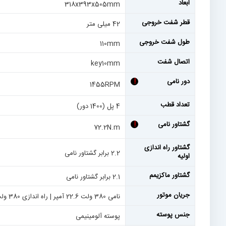
ابعاد
318x393x505mm
قطر شفت خروجی
42 میلی متر
طول شفت خروجی
110mm
اتصال شفت
key10mm
دور نامی
!
1455RPM
تعداد قطب
4 پل (1400 دور)
گشتاور نامی
!
72.2N.m
گشتاور راه اندازی
2.2 برابر گشتاور نامی
اولیه
گشتاور ماکزیمم
2.1 برابر گشتاور نامی
جریان موتور
نامی 380 ولت 22.6 آمپر | راه اندازی 380 ولت 6 برابر نامی
جنس پوسته
پوسته آلومینیمی