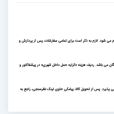
ام می شود. لازم به ذکر است برای تمامی سفارشات، پس از پردازش و
 بیش از 200 میلیون تومان (بدون احتساب ارزش افزوده) رایگان می باشد. ردیف هزینه «كرايه حمل داخل شهری» در پیشفاکتور و
ی پذیرد. پس از تحویل کالا، پیامکی حاوی لینک نظرسنجی، راجع به