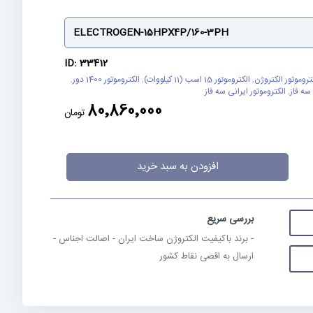
ELECTROGEN-15HPX4P/160-3PH
ID: 33412
تروموتور الکتروژن
,
الکتروموتور 15 اسب (11 کیلووات)
,
الکتروموتور 1400 دور
,
سه فاز
,
الکتروموتور ایرانی سه فاز
80٬860٬000
تومان
افزودن به سبد خرید
بررسی سریع
- برند باکیفیت الکتروژن ساخت ایران - اصالت اجناس -
ارسال به اقصی نقاط کشور