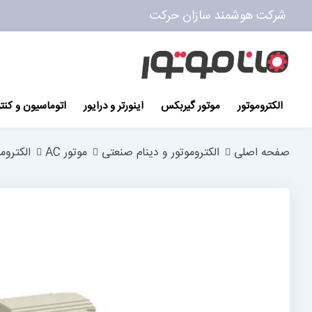
شرکت هوشمند سازان حرکت
پرش
به
محتوا
الکتروموتور
موتور گیربکس
اینورتر و درایور
اتوماسیون و کنت
صفحه اصلی
الکتروموتور و دینام صنعتی
موتور AC
الکتروم
رفتن
به
انتهای
گالری
تصاویر