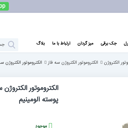
pp
رل
جک برقی
میز گردان
ارتباط با ما
بلاگ
وتور الکتروژن
الکتروموتور الکتروژن سه فاز
الکتروموتور الکتروژن سه فاز 15 اسب، 11کیلووات، 1500 دور، پ
پوسته آلومینیم
موجود