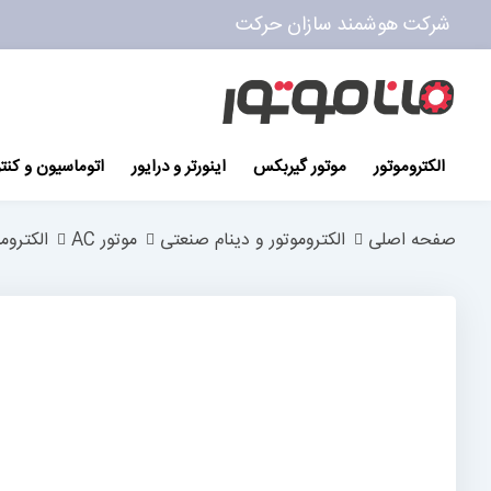
شرکت هوشمند سازان حرکت
پرش
به
محتوا
الکتروموتور
موتور گیربکس
اینورتر و درایور
اتوماسیون و کنت
صفحه اصلی
الکتروموتور و دینام صنعتی
موتور AC
الکتروم
رفتن
به
انتهای
گالری
تصاویر