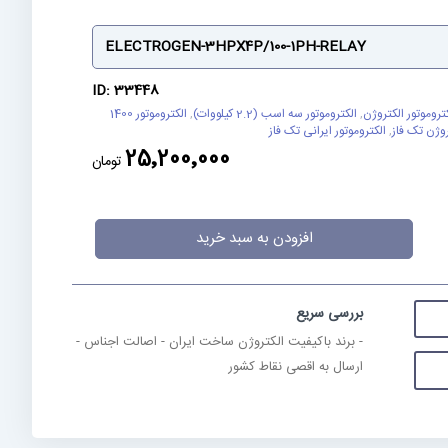
ELECTROGEN-3HPX4P/100-1PH-RELAY
ID: 33448
تروموتور الکتروژن
,
الکتروموتور سه اسب (2.2 کیلووات)
,
الکتروموتور 1400
روژن تک فاز
,
الکتروموتور ایرانی تک فاز
25٬200٬000
تومان
افزودن به سبد خرید
بررسی سریع
- برند باکیفیت الکتروژن ساخت ایران - اصالت اجناس -
ارسال به اقصی نقاط کشور