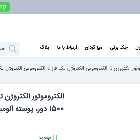
pp
رل
جک برقی
میز گردان
ارتباط با ما
بلاگ
وتور الکتروژن
الکتروموتور الکتروژن تک فاز
الکتروموتور الکتروژن تک فاز رله ای 3 اسب، 2.2کیلووا
1500 دور، پوسته آلومینیم
موجود