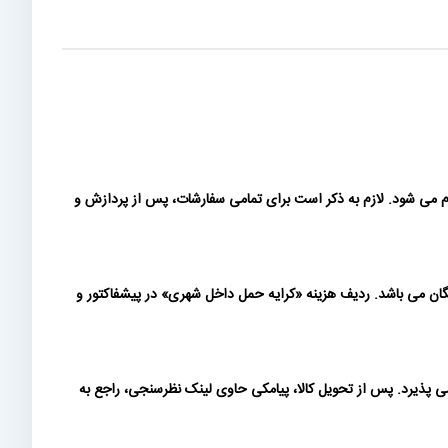
ام می شود. لازم به ذکر است برای تمامی سفارشات، پس از پردازش و
 بیش از 200 میلیون تومان (بدون احتساب ارزش افزوده) رایگان می باشد. ردیف هزینه «كرايه حمل داخل شهری» در پیشفاکتور و
ی پذیرد. پس از تحویل کالا، پیامکی حاوی لینک نظرسنجی، راجع به