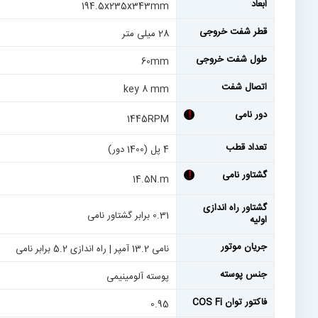
ابعاد
194.5x235x343mm
قطر شفت خروجی
28 میلی متر
طول شفت خروجی
60mm
اتصال شفت
key 8 mm
دور نامی
!
1445RPM
تعداد قطب
4 پل (1400 دور)
گشتاور نامی
!
14.5N.m
گشتاور راه اندازی
0.31 برابر گشتاور نامی
اولیه
جریان موتور
نامی 13.2 آمپر | راه اندازی 5.2 برابر نامی
جنس پوسته
پوسته آلومینیمی
فاکتور توان COS Fi
0.95