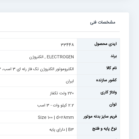
رفتن
به
ابتدای
گالری
تصاویر
مشخصات فنی
مشخصات
آیدی محصول
33448
فنی
برند
ELECTROGEN , الکتروژن
نام کالا
الکتروموتور الکتروژن تک فاز رله ای 3 اسب، 2.2کیلووات، 1500 دور، پوسته آلومینیم
کشور سازنده
ایران
ولتاژ کاری
220 ولت تکفاز
توان
2.2 کیلو وات - 3 اسب
فریم سایز بدنه موتور
Size 100 | d=28mm
نوع پایه و فلنج
B3 | دارای پایه