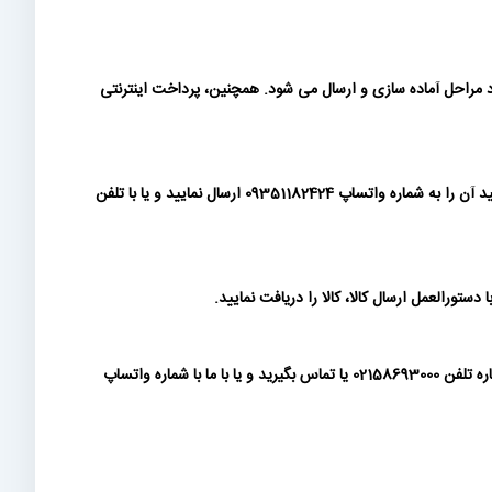
مراحل آماده سازی و ارسال می شود. همچنین، پرداخت اینترنتی
شما می توانید پس از ثبت سفارش، پیش فاکتور تولید شده را دانلود نموده و مبلغ سفارش را به شماره کارتها و حسابهای درج شده در آن واریز نمایید و رسید آن را به شماره واتساپ 09351182424 ارسال نمایید و یا با تلفن
ورالعمل ارسال کالا، کالا را دریافت نمایید.
پرداخت بصورت چک فعلا در سایت فعال نمی باشد. در صورتی که مشتری حقوقی هستید و الزام به پرداخت چک برای وجه پیش فاکتور دارید، لطفا با شماره تلفن 02158693000 یا تماس بگیرید و یا با ما با شماره واتساپ