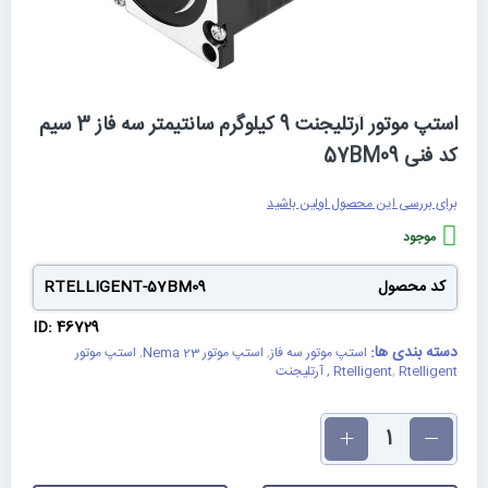
رفتن
استپ موتور آرتلیجنت 9 کیلوگرم سانتیمتر سه فاز 3 سیم
به
کد فنی 57BM09
ابتدای
گالری
تصاویر
برای بررسی این محصول اولین باشید
موجود
کد محصول
RTELLIGENT-57BM09
ID: 46729
دسته بندی ها:
استپ موتور سه فاز
,
استپ موتور Nema 23
,
استپ موتور
Rtelligent , آرتلیجنت
,
Rtelligent
تعداد