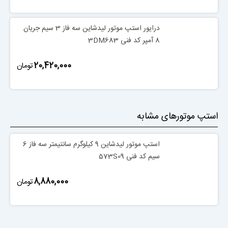
درایور استپ موتور لیدشاین سه فاز 3 سیم جریان
8 آمپر کد فنی 3DM683
‎20,420,000
تومان
استپ موتورهای مشابه
استپ موتور لیدشاین 9 کیلوگرم سانتیمتر سه فاز 6
سیم کد فنی 573S09
‎8,880,000
تومان