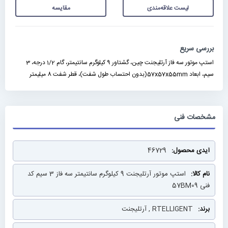
لیست علاقه‌مندی
مقایسه
بررسی سریع
استپ موتور سه فاز آرتلیجنت چین، گشتاور 9 کیلوگرم سانتیمتر، گام 1/2 درجه، 3
سیم، ابعاد 57x57x55mm(بدون احتساب طول شفت)، قطر شفت 8 میلیمتر
مشخصات فنی
مشخصات
46729
فنی
استپ موتور آرتلیجنت 9 کیلوگرم سانتیمتر سه فاز 3 سیم کد
فنی 57BM09
RTELLIGENT , آرتلیجنت