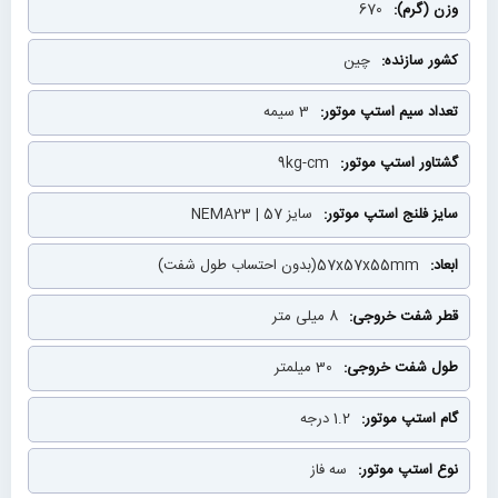
670
چین
3 سیمه
9kg-cm
سایز 57 | NEMA23
57x57x55mm(بدون احتساب طول شفت)
8 میلی متر
30 میلمتر
1.2 درجه
سه فاز