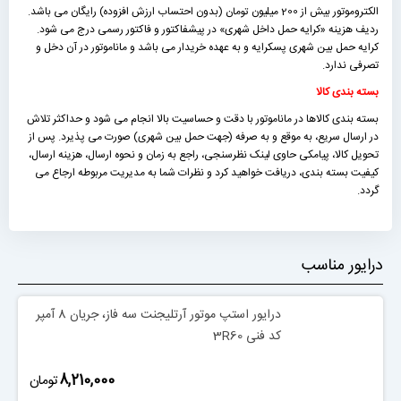
الکتروموتور بیش از 200 میلیون تومان (بدون احتساب ارزش افزوده) رایگان می باشد.
ردیف هزینه «كرايه حمل داخل شهری» در پیشفاکتور و فاکتور رسمی درج می شود.
کرایه حمل بین شهری پسکرایه و به عهده خریدار می باشد و ماناموتور در آن دخل و
تصرفی ندارد.
بسته بندی کالا
بسته بندی کالاها در ماناموتور با دقت و حساسیت بالا انجام می شود و حداکثر تلاش
در ارسال سریع، به موقع و به صرفه (جهت حمل بین شهری) صورت می پذیرد. پس از
تحویل کالا، پیامکی حاوی لینک نظرسنجی، راجع به زمان و نحوه ارسال، هزینه ارسال،
کیفیت بسته بندی، دریافت خواهید کرد و نظرات شما به مدیریت مربوطه ارجاع می
گردد.
درایور مناسب
درایور استپ موتور آرتلیجنت سه فاز، جریان 8 آمپر
کد فنی 3R60
‎8,210,000
تومان