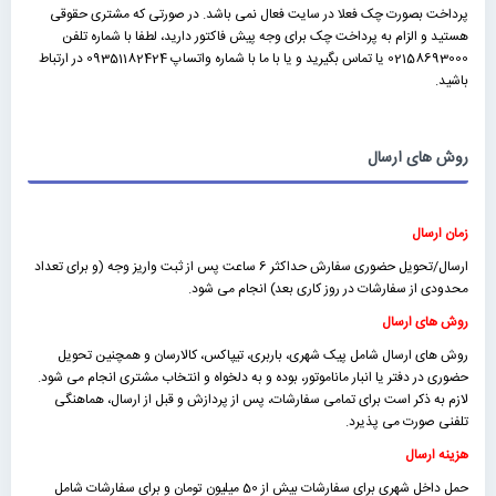
پرداخت بصورت چک فعلا در سایت فعال نمی باشد. در صورتی که مشتری حقوقی
هستید و الزام به پرداخت چک برای وجه پیش فاکتور دارید، لطفا با شماره تلفن
02158693000 یا تماس بگیرید و یا با ما با شماره واتساپ 09351182424 در ارتباط
باشید.
روش های ارسال
زمان ارسال
ارسال/تحویل حضوری سفارش حداکثر 6 ساعت پس از ثبت واریز وجه (و برای تعداد
محدودی از سفارشات در روز کاری بعد) انجام می شود.
روش های ارسال
روش های ارسال شامل پیک شهری، باربری، تیپاکس، کالارسان و همچنین تحویل
حضوری در دفتر یا انبار ماناموتور، بوده و به دلخواه و انتخاب مشتری انجام می شود.
لازم به ذکر است برای تمامی سفارشات، پس از پردازش و قبل از ارسال، هماهنگی
تلفنی صورت می پذیرد.
هزینه ارسال
حمل داخل شهری برای سفارشات بیش از 50 میلیون تومان و برای سفارشات شامل