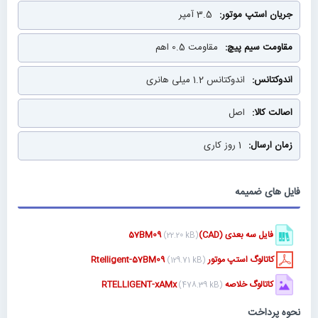
3.5 آمپر
مقاومت 0.5 اهم
اندوکتانس 1.2 میلی هانری
اصل
1 روز کاری
فایل های ضمیمه
فایل سه بعدی (CAD)57BM09
(22.20 kB)
کاتالوگ استپ موتور Rtelligent-57BM09
(129.71 kB)
کاتالوگ خلاصه RTELLIGENT-xAMx
(478.39 kB)
نحوه پرداخت