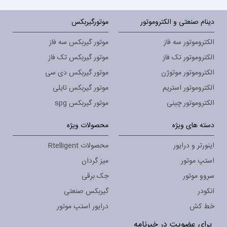
دینام صنعتی و الکتروموتور
موتورگیربکس
الکتروموتور سه فاز
موتور گیربکس سه فاز
الکتروموتور تک فاز
موتور گیربکس تک فاز
الکتروموتور موتوژن
موتور گیربکس دی سی
الکتروموتور استریم
موتور گیربکس تایلی
الکتروموتور چینی
موتور گیربکس spg
دسته های ویژه
محصولات ویژه
اینورتر و درایور
محصولات Rtelligent
استپ موتور
میز گردان
سروو موتور
جک برقی
انکودر
گیربکس صنعتی
خط کش
درایور استپ موتور
برای عضویت در خبرنامه