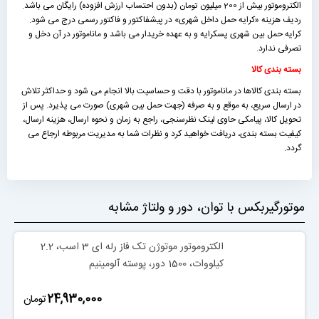
الکتروموتور بیش از 200 میلیون تومان (بدون احتساب ارزش افزوده) رایگان می باشد.
ردیف هزینه «كرايه حمل داخل شهری» در پیشفاکتور و فاکتور رسمی درج می شود.
کرایه حمل بین شهری پسکرایه و به عهده خریدار می باشد و ماناموتور در آن دخل و
تصرفی ندارد.
بسته بندی کالا
بسته بندی کالاها در ماناموتور با دقت و حساسیت بالا انجام می شود و حداکثر تلاش
در ارسال سریع، به موقع و به صرفه (جهت حمل بین شهری) صورت می پذیرد. پس از
تحویل کالا، پیامکی حاوی لینک نظرسنجی، راجع به زمان و نحوه ارسال، هزینه ارسال،
کیفیت بسته بندی، دریافت خواهید کرد و نظرات شما به مدیریت مربوطه ارجاع می
گردد.
موتورگیربکس با توان، دور و ولتاژ مشابه
الکتروموتور موتوژن تک فاز رله ای 3 اسب، 2.2
کیلووات، 1500 دور، پوسته آلومینیم
‎24,930,000
تومان