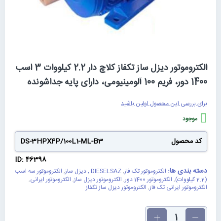
رفتن
الکتروموتور دیزل ساز تکفاز کلاچ دار 2.2 کیلووات 3 اسب
به
1400 دور، فریم 100 آلومینیومی، دارای پایه جداشونده
ابتدای
گالری
تصاویر
برای بررسی این محصول اولین باشید
موجود
کد محصول
DS-3HPX4P/100L1-ML-B3
ID: 46398
دسته بندی ها:
الکتروموتور تک فاز
,
DIESELSAZ , دیزل ساز
,
الکتروموتور سه اسب
(2.2 کیلووات)
,
الکتروموتور 1400 دور
,
الکتروموتور دیزل ساز
,
الکتروموتور ایرانی
,
الکتروموتور ایرانی تک فاز
,
الکتروموتور دیزل ساز تکفاز
تعداد