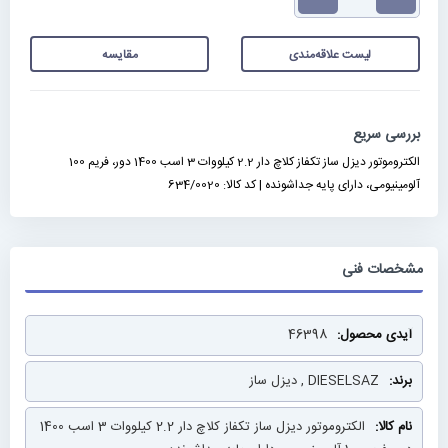
لیست علاقه‌مندی
مقایسه
بررسی سریع
الکتروموتور دیزل ساز تکفاز کلاچ دار 2.2 کیلووات 3 اسب 1400 دور، فریم 100
آلومینیومی، دارای پایه جداشونده | کد کالا: 634/0020
مشخصات فنی
مشخصات
46398
فنی
DIESELSAZ , دیزل ساز
الکتروموتور دیزل ساز تکفاز کلاچ دار 2.2 کیلووات 3 اسب 1400