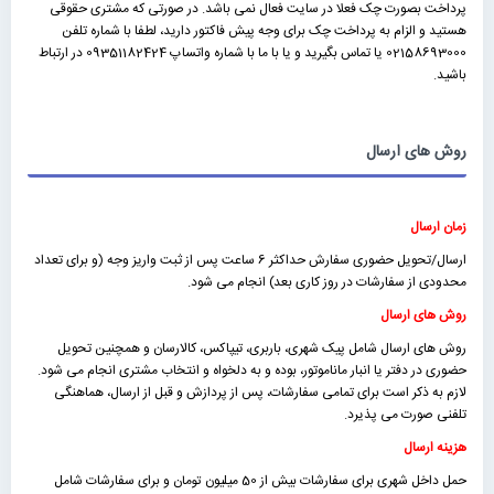
پرداخت بصورت چک فعلا در سایت فعال نمی باشد. در صورتی که مشتری حقوقی
هستید و الزام به پرداخت چک برای وجه پیش فاکتور دارید، لطفا با شماره تلفن
02158693000 یا تماس بگیرید و یا با ما با شماره واتساپ 09351182424 در ارتباط
باشید.
روش های ارسال
زمان ارسال
ارسال/تحویل حضوری سفارش حداکثر 6 ساعت پس از ثبت واریز وجه (و برای تعداد
محدودی از سفارشات در روز کاری بعد) انجام می شود.
روش های ارسال
روش های ارسال شامل پیک شهری، باربری، تیپاکس، کالارسان و همچنین تحویل
حضوری در دفتر یا انبار ماناموتور، بوده و به دلخواه و انتخاب مشتری انجام می شود.
لازم به ذکر است برای تمامی سفارشات، پس از پردازش و قبل از ارسال، هماهنگی
تلفنی صورت می پذیرد.
هزینه ارسال
حمل داخل شهری برای سفارشات بیش از 50 میلیون تومان و برای سفارشات شامل