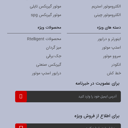
الکتروموتور استریم
موتور گیربکس تایلی
الکتروموتور چینی
موتور گیربکس spg
دسته های ویژه
محصولات ویژه
اینورتر و درایور
محصولات Rtelligent
استپ موتور
میز گردان
سروو موتور
جک برقی
انکودر
گیربکس صنعتی
خط کش
درایور استپ موتور
برای عضویت در خبرنامه
ثبت
نام
برای
خبرنامه:
برای اطلاع از فروش ویژه
ثبت