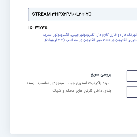
STREAM-3HPX2P/100L2-2-YC
ID: 31235
ور تک فاز دو خازن کلاچ دار
,
الکتروموتور چینی
,
الکتروموتور استریم
,
,
الکتروموتور 3000 دور
,
الکتروموتور سه اسب (2.2 کیلووات)
,
بررسی سریع
- برند باکیفیت استریم چین - موجودی مناسب - بسته
بندی داخل کارتن های محکم و شیک