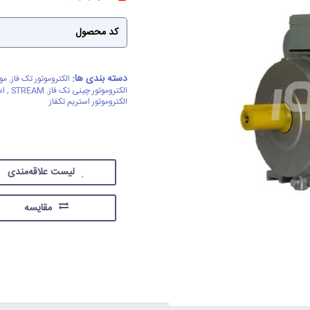
کد محصول
دسته بندی ها:
الکتروموتور تک فاز
,
موت
الکتروموتور چینی تک فاز
,
STREAM , استریم
الکتروموتور استریم تکفاز
لیست علاقه‌مندی
مقایسه