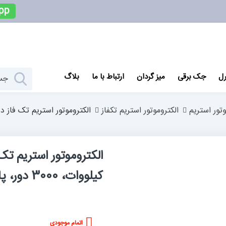
pp
رل
جک برقی
میز گردان
ارتباط با ما
بلاگ
وتور استریم
الکتروموتور استریم تکفاز
الکتروموتور استریم تک فاز دو خازن کلاچ دار 3 اسب، 2.2 ک
کیلووات، 3000 دور، پایه دار چدنی
اتمام موجودی