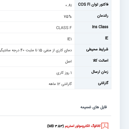
فاکتور توان COS Fi
0.81
راندمان
75%
Ins Class
CLASS F
IE
IE1
شرایط محیطی
دمای کاری از منفی 15 تا مثبت 40 درجه سانتیگراد | IP55
اصالت کالا
اصل
زمان ارسال
1 روز کاری
گارانتی
گارانتی 12 ماهه
فایل های ضمیمه
کاتالوگ الکتروموتور استریم
(3.53 MB)