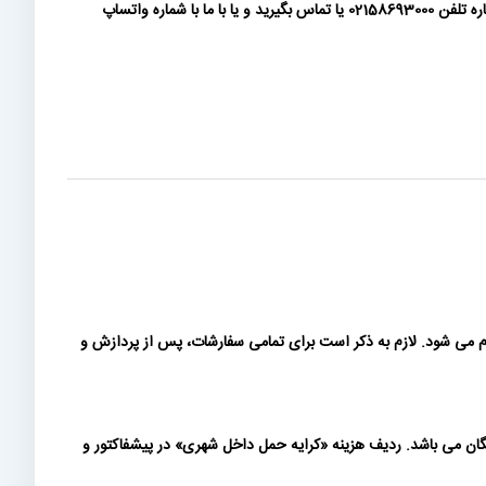
پرداخت بصورت چک فعلا در سایت فعال نمی باشد. در صورتی که مشتری حقوقی هستید و الزام به پرداخت چک برای وجه پیش فاکتور دارید، لطفا با شماره تلفن 02158693000 یا تماس بگیرید و یا با ما با شماره واتساپ
ام می شود. لازم به ذکر است برای تمامی سفارشات، پس از پردازش و
 بیش از 200 میلیون تومان (بدون احتساب ارزش افزوده) رایگان می باشد. ردیف هزینه «كرايه حمل داخل شهری» در پیشفاکتور و