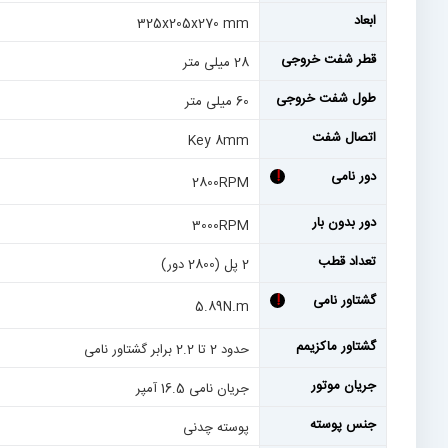
ابعاد
325x205x270 mm
قطر شفت خروجی
28 میلی متر
طول شفت خروجی
60 میلی متر
اتصال شفت
Key 8mm
دور نامی
!
2800RPM
دور بدون بار
3000RPM
تعداد قطب
2 پل (2800 دور)
گشتاور نامی
!
5.89N.m
گشتاور ماکزیمم
حدود 2 تا 2.2 برابر گشتاور نامی
جریان موتور
جریان نامی 16.5 آمپر
جنس پوسته
پوسته چدنی