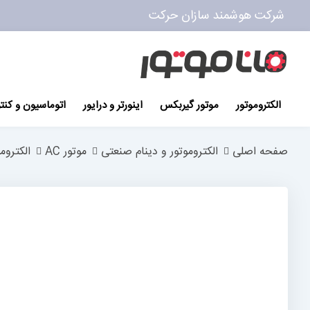
شرکت هوشمند سازان حرکت
پرش
به
محتوا
الکتروموتور
موتور گیربکس
اینورتر و درایور
اتوماسیون و کنت
صفحه اصلی
الکتروموتور و دینام صنعتی
موتور AC
الکتروم
رفتن
به
انتهای
گالری
تصاویر