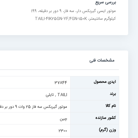
بررسی سریع
موتور ایسی گیربکس دار، سه فاز، 9 دور بر دقیقه، 199
کیلوگرم سانتیمتر، TAILI-4IK25GN-YF;4GN-150K
مشخصات فنی
مشخصات
آیدی محصول
37844
فنی
برند
TAILI , تایلی
نام کالا
موتور گیربکس سه فاز 25 وات 9 دور بر دقیقه، گیربکس نسبت 150، ساخت تایلی چین
کشور سازنده
چین
وزن (گرم)
2300