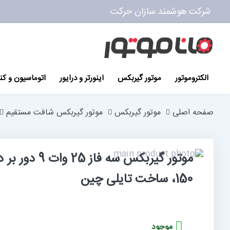
شرکت هوشمند سازان حرکت
پرش
به
محتوا
الکتروموتور
موتور گیربکس
اینورتر و درایور
اتوماسیون و کن
صفحه اصلی
موتور گیربکس
موتور گیربکس شافت مستقیم
رفتن
موتور گیربکس سه
به
رفتن
به
انتهای
150، ساخت تایلی چین
گالری
ابتدای
گالری
تصاویر
تصاویر
موجود