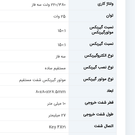
ولتاژ کاری
220/380 ولت سه فاز
توان
25 وات
نسبت گیربکس
150:1
موتورگیربکس
نسبت گیربکس
150:1
نوع الکتروگیربکس
سه فاز
نوع نصب گیربکس
مستقیم ساده
نوع موتور گیربکس
موتور گیربکس شفت مستقیم
ابعاد
80x80x128.5mm
قطر شفت خروجی
10 میلی متر
طول شفت خروجی
27 میلیمتر
اتصال شفت
Key 4X21