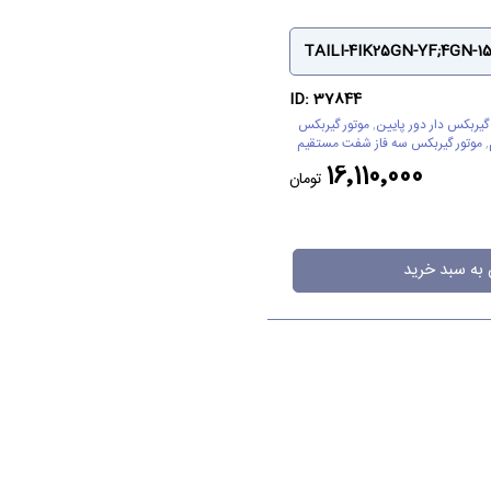
TAILI-4IK25GN-YF;4GN-1
ID: 37844
 گیربکس دار دور پایین
,
موتور گیربکس
,
موتور گیربکس سه فاز شفت مستقیم
16٬110٬000
تومان
 به سبد خرید