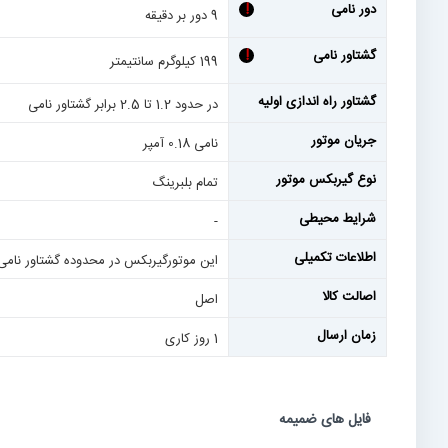
دور نامی
!
9 دور بر دقیقه
گشتاور نامی
!
199 کیلوگرم سانتیمتر
گشتاور راه اندازی اولیه
در حدود 1.2 تا 2.5 برابر گشتاور نامی
جریان موتور
نامی 0.18 آمپر
نوع گیربکس موتور
تمام بلبرینگ
شرایط محیطی
-
اطلاعات تکمیلی
این موتورگیربکس در محدوده گشتاور نام
اصالت کالا
اصل
زمان ارسال
1 روز کاری
فایل های ضمیمه