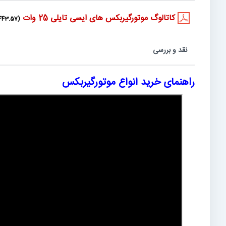
کاتالوگ موتورگیربکس های ایسی تایلی 25 وات
(443.57 kB)
نقد و بررسی
راهنمای خرید انواع موتورگیربکس